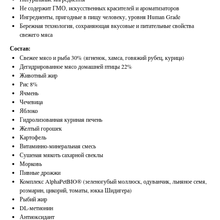
Не содержит ГМО, искусственных красителей и ароматизаторов
Ингредиенты, пригодные в пищу человеку, уровня Human Grade
Бережная технология, сохраняющая вкусовые и питательные свойства
свежего мяса
Состав:
Свежее мясо и рыба 30% (ягненок, хамса, говяжий рубец, курица)
Дегидрированное мясо домашней птицы 22%
Животный жир
Рис 8%
Ячмень
Чечевица
Яблоко
Гидролизованная куриная печень
Желтый горошек
Картофель
Витаминно-минеральная смесь
Сушеная мякоть сахарной свеклы
Морковь
Пивные дрожжи
Комплекс AlphaPetBIO® (зеленогубый моллюск, одуванчик, льняное семя,
розмарин, цикорий, томаты, юкка Шидигера)
Рыбий жир
DL-метионин
Антиоксидант