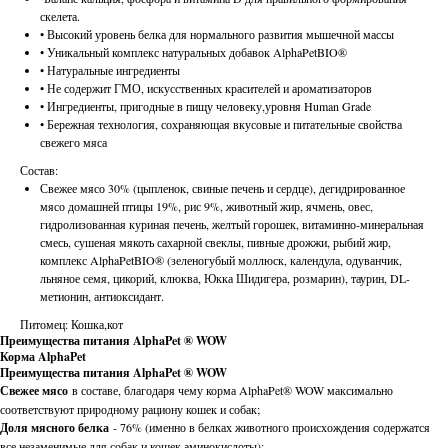
скелета.
• Высокий уровень белка для нормального развития мышечной массы
• Уникальный комплекс натуральных добавок AlphaPetBIO®
• Натуральные ингредиенты
• Не содержит ГМО, искусственных красителей и ароматизаторов
• Ингредиенты, пригодные в пищу человеку,уровня Human Grade
• Бережная технология, сохраняющая вкусовые и питательные свойства
свежего мяса
Состав:
Свежее мясо 30% (цыпленок, свиные печень и сердце), дегидрированное
мясо домашней птицы 19%, рис 9%, животный жир, ячмень, овес,
гидролизованная куриная печень, желтый горошек, витаминно-минеральная
смесь, сушеная мякоть сахарной свеклы, пивные дрожжи, рыбий жир,
комплекс AlphaPetBIO® (зеленогубый моллюск, календула, одуванчик,
льняное семя, цикорий, клюква, Юкка Шидигера, розмарин), таурин, DL-
метионин, антиоксидант.
Питомец: Кошка,кот
Преимущества питания AlphaPet ® WOW
Корма AlphaРet
Преимущества питания AlphaPet ® WOW
Свежее мясо
в составе, благодаря чему корма AlphaPet® WOW максимально
соответствуют природному рациону кошек и собак;
Доля мясного белка
- 76% (именно в белках животного происхождения содержатся
все незаменимые для собак и кошек аминокислоты);