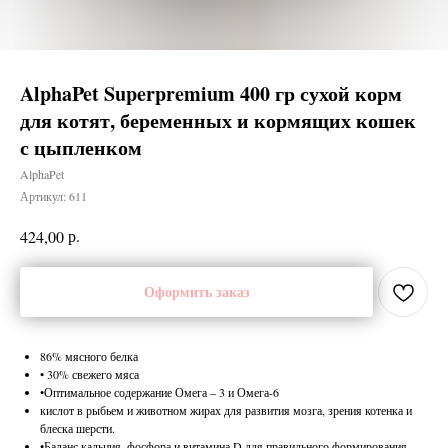
AlphaPet Superpremium 400 гр сухой корм
для котят, беременных и кормящих кошек
с цыпленком
AlphaPet
Артикул:
611
р.
424,00
Оформить заказ
86% мясного белка
• 30% свежего мяса
•Оптимальное содержание Омега – 3 и Омега-6
кислот в рыбьем и животном жирах для развития мозга, зрения котенка и
блеска шерсти.
•Баланс кальция, фосфора и витамина D для правильного формирования