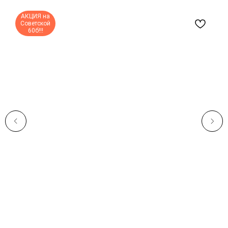
АКЦИЯ на
Советской
60б!!!