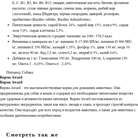
E, C, B1, B2, B4, B6, B12, ниацин, пантотеновая кислота, биотин, фолиевая
кислота), сухие пивные дрожжи, семена льна, морковь, рыбий жир
(лососевый), юкка Шидигера, черная смородина, цикорий, розмарин,
пробиотики (Bacillus subtilis, Bacillus licheniformis).
Питательная ценность: сырой белок 24%, сырой жир 15%, влага 9%, сырая
зола 7,0%, сырая клетчатка 2,5%.
Энергетическая ценность (средние значения) на 100г: 378,5 ккал.
Витамины и минералы на 1 кг: витамин А 17 000 МЕ/кг, витамин D 900 МЕ/
кг, витамин E 350 МЕ/кг, кальций 1,35%, фосфор 1%, цинк 130 мг, медь 10
мг, железо 90 мг, йод 2,5 мг, селен 0,2 мг, натрий 0,3%, калий 0,6%.
Добавки на 1 кг: Глюкозамин 350 мг, Хондроитин 100 мг, L-карнитин 150
мг, Омега-3 - 0,45%, Омега-6 - 2,45%.
Питомец: Собака
Корма Award
Корма Award
Корма Award - это высококачественные корма для домашних животных. Они
предназначены для собак и кошек и содержат все необходимые питательные вещества
для здоровья и активности ваших питомцев. Корма Award изготавливаются из
натуральных ингредиентов, таких как мясо, овощи и злаки, и проходят строгий контроль
качества. Они подходят для всех пород и возрастов животных, а также для животных с
особыми диетическими потребностями.
Смотреть так же