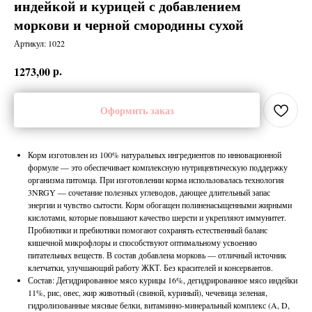
индейкой и курицей с добавлением
моркови и черной смородины сухой
Артикул:
1022
р.
1273,00
Оформить заказ
Корм изготовлен из 100% натуральных ингредиентов по инновационной
формуле — это обеспечивает комплексную нутрицевтическую поддержку
организма питомца. При изготовлении корма использовалась технология
3NRGY — сочетание полезных углеводов, дающее длительный запас
энергии и чувство сытости. Корм обогащен полиненасыщенными жирными
кислотами, которые повышают качество шерсти и укрепляют иммунитет.
Пробиотики и пребиотики помогают сохранять естественный баланс
кишечной микрофлоры и способствуют оптимальному усвоению
питательных веществ. В состав добавлена морковь — отличный источник
клетчатки, улучшающий работу ЖКТ. Без красителей и консервантов.
Состав: Дегидрированное мясо курицы 16%, дегидрированное мясо индейки
11%, рис, овес, жир животный (свиной, куриный), чечевица зеленая,
гидролизованные мясные белки, витаминно-минеральный комплекс (A, D,