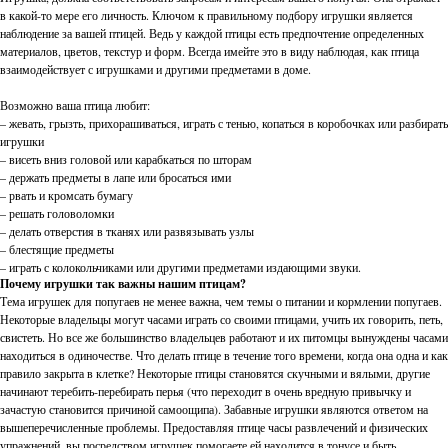
в какой-то мере его личность. Ключом к правильному подбору игрушки является
наблюдение за вашей птицей. Ведь у каждой птицы есть предпочтение определенных
материалов, цветов, текстур и форм. Всегда имейте это в виду наблюдая, как птица
взаимодействует с игрушками и другими предметами в доме.
Возможно ваша птица любит:
– жевать, грызть, прихорашиваться, играть с тенью, копаться в коробочках или разбирать
игрушки
– висеть вниз головой или карабкаться по шторам
– держать предметы в лапе или бросаться ими
– рвать и кромсать бумагу
– решать головоломки
– делать отверстия в тканях или развязывать узлы
– блестящие предметы
– играть с колокольчиками или другими предметами издающими звуки.
Почему игрушки так важны нашим птицам?
Тема игрушек для попугаев не менее важна, чем темы о питании и кормлении попугаев.
Некоторые владельцы могут часами играть со своими птицами, учить их говорить, петь,
свистеть. Но все же большинство владельцев работают и их питомцы вынуждены часами
находиться в одиночестве. Что делать птице в течение того времени, когда она одна и как
правило закрыта в клетке? Некоторые птицы становятся скучными и вялыми, другие
начинают теребить-перебирать перья (что переходит в очень вредную привычку и
зачастую становится причиной самоощипа). Забавные игрушки являются ответом на
вышеперечисленные проблемы. Предоставляя птице часы развлечений и физических
упражнений, вы посредством игрушек помогаете ей находится в тонусе и быть