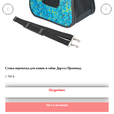
Сумка-переноска для кошек и собак Дарэлл Променад
Сух
р.
1 760
510
Подробнее
Нет в наличии