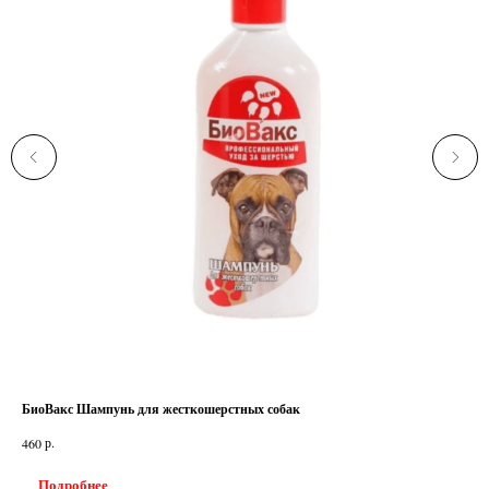
БиоВакс Шампунь для жесткошерстных собак
Шам
р.
460
460
Подробнее