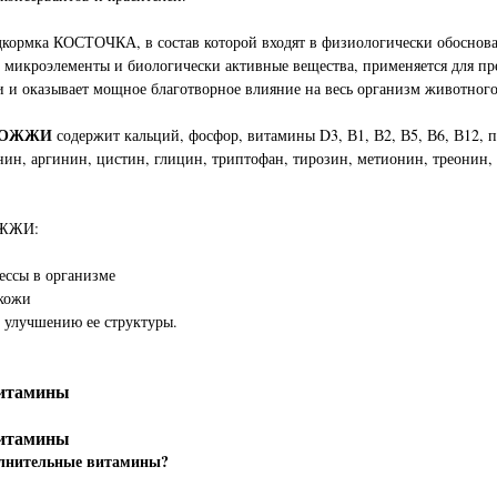
кормка КОСТОЧКА, в состав которой входят в физиологически обосно
 микроэлементы и биологически активные вещества, применяется для п
 и оказывает мощное благотворное влияние на весь организм животного
РОЖЖИ
содержит кальций, фосфор, витамины D3, В1, В2, В5, В6, В12, 
нин, аргинин, цистин, глицин, триптофан, тирозин, метионин, треонин,
ЖЖИ:
ессы в организме
 кожи
и улучшению ее структуры.
итамины
итамины
лнительные витамины?