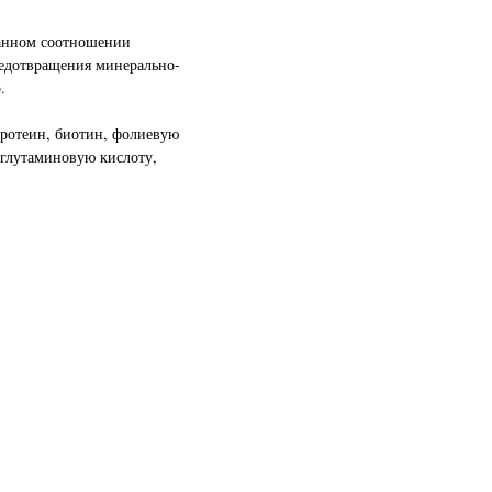
ванном соотношении
редотвращения минерально-
.
протеин, биотин, фолиевую
 глутаминовую кислоту,