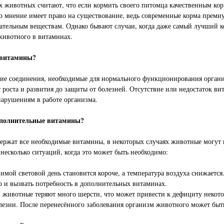
 животных считают, что если кормить своего питомца качественным кор
 мнение имеет право на существование, ведь современные корма премиу
ательным веществам. Однако бывают случаи, когда даже самый лучший 
животного в витаминах.
витамины?
ие соединения, необходимые для нормального функционирования органи
т роста и развития до защиты от болезней. Отсутствие или недостаток в
арушениям в работе организма.
полнительные витамины?
держат все необходимые витамины, в некоторых случаях животные могут
несколько ситуаций, когда это может быть необходимо:
имой световой день становится короче, а температура воздуха снижается
 и вызвать потребность в дополнительных витаминах.
 животные теряют много шерсти, что может привести к дефициту некот
лезни. После перенесённого заболевания организм животного может быть