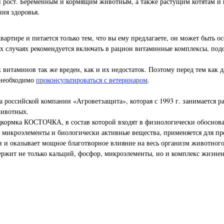
 рост. Беременным и кормящим животным, а также растущим котятам и 
ия здоровья.
артире и питается только тем, что вы ему предлагаете, он может быть 
х случаях рекомендуется включать в рацион витаминные комплексы, под
 витаминов так же вреден, как и их недостаток. Поэтому перед тем как 
 необходимо
проконсультироваться с ветеринаром
.
российской компании «Агроветзащита», которая с 1993 г. занимается р
животных.
кормка КОСТОЧКА, в состав которой входят в физиологически обосно
 микроэлементы и биологически активные вещества, применяется для п
 и оказывает мощное благотворное влияние на весь организм животного
т не только кальций, фосфор, микроэлементы, но и комплекс жизнен