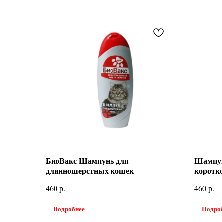
БиоВакс Шампунь для
Шампун
длинношерстных кошек
коротк
р.
р.
460
460
Подробнее
Подро