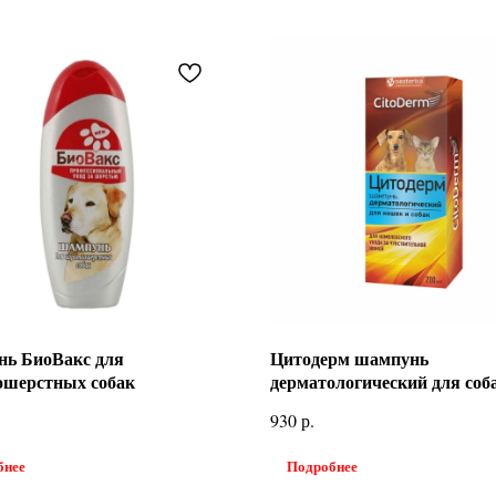
ь БиоВакс для
Цитодерм шампунь
ошерстных собак
дерматологический для соб
кошек
р.
930
бнее
Подробнее