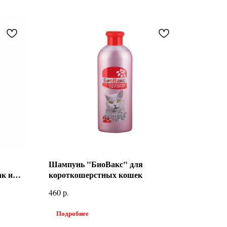
Шампунь "БиоВакс" для
ак и
короткошерстных кошек
р.
460
Подробнее