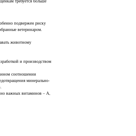
щенкам требуется больше
особенно подвержен риску
обранные ветеринаром.
давать животному
азработкой и производством
ванном соотношении
редотвращения минерально-
.
но важных витаминов – А,