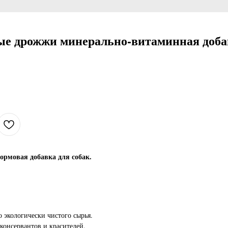
е дрожжи минерально-витаминная добав
рмовая добавка для собак.
 экологически чистого сырья.
консервантов и красителей.