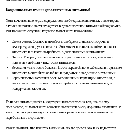
Когда животным нужны дополнительные витамины?
Хотя качественные корма содержат все необходимые витамины, в некоторых
случаях животные могут нуждаться в дополнительной витаминной подкормке.
Вот несколько ситуаций, когда это может быть необходимо:
Смена сезона. Осенью и зимой световой день становится короче, а
температура воздуха снижается. Это может повлиять на обмен веществ
животного и вызвать потребность в дополнительных витаминах.
Линька. В период линьки животные теряют много шерсти, что может
привести к дефициту некоторых витаминов.
Восстановление после болезни. После перенесённого заболевания организм
животного может быть ослаблен и нуждаться в поддержке витаминами.
Беременность и активный рост. Беременным и кормящим животным, а
также растущим котятам и щенкам требуется больше витаминов для
поддержания здоровья.
Если ваш питомец живёт в квартире и питается только тем, что вы ему
предлагаете, он может быть особенно подвержен риску дефицита витаминов. В
таких случаях рекомендуется включать в рацион витаминные комплексы,
подобранные ветеринаром.
Важно помнить, что избыток витаминов так же вреден, как и их недостаток.