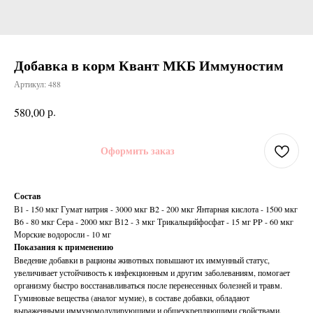
Добавка в корм Квант МКБ Иммуностим
Артикул:
488
р.
580,00
Оформить заказ
Состав
В1 - 150 мкг Гумат натрия - 3000 мкг B2 - 200 мкг Янтарная кислота - 1500 мкг
B6 - 80 мкг Сера - 2000 мкг В12 - 3 мкг Трикальцийфосфат - 15 мг PP - 60 мкг
Морские водоросли - 10 мг
Показания к применению
Введение добавки в рационы животных повышают их иммунный статус,
увеличивает устойчивость к инфекционным и другим заболеваниям, помогает
организму быстро восстанавливаться после перенесенных болезней и травм.
Гуминовые вещества (аналог мумие), в составе добавки, обладают
выраженными иммуномодулирующими и общеукрепляющими свойствами.