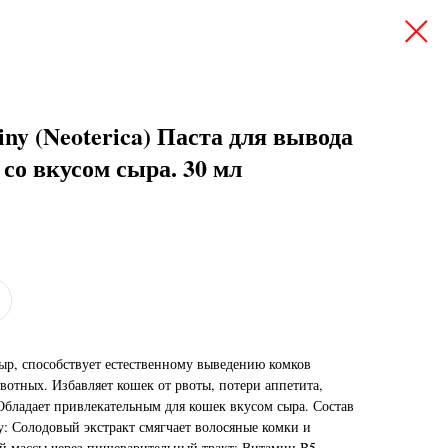
iny (Neoterica) Паста для вывода
со вкусом сыра. 30 мл
сыр, способствует естественному выведению комков
вотных. Избавляет кошек от рвоты, потери аппетита,
Обладает привлекательным для кошек вкусом сыра. Состав
: Солодовый экстракт смягчает волосяные комки и
й массы через пищеварительный тракт; Витамин B5