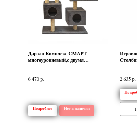
Дарэлл Комплекс СМАРТ
Игровой
многоуровневый,с двумя
Столби
квадратными домиками
р.
р.
6 470
2 635
Подро
Подробнее
Нет в наличии