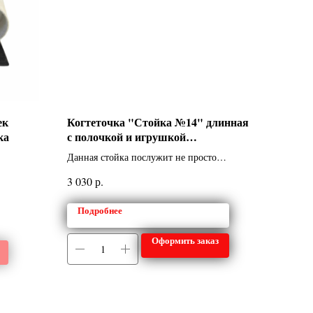
ек
Когтеточка "Стойка №14" длинная
ка
с полочкой и игрушкой
однотонная, 360*360*760мм,
Данная стойка послужит не просто
Gamma
необходимым аксессуаром кошки для
р.
3 030
безопасного стачивания когтей, но и
станет её любимым местом
Подробнее
времяпрепровождения.
Оформить заказ