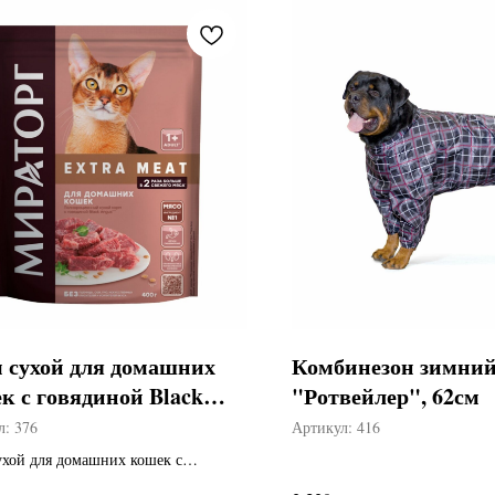
 сухой для домашних
Комбинезон зимни
к с говядиной Black
"Ротвейлер", 62см
s
л:
376
Артикул:
416
ухой для домашних кошек с
ной Black Angus — это