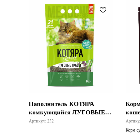
Наполнитель КОТЯРА
Корм
комкующийся ЛУГОВЫЕ
коше
ТРАВЫ
Angu
Артикул:
232
Артику
Корм с
говяди