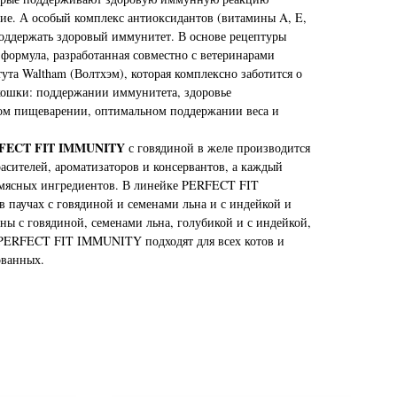
ие. А особый комплекс антиоксидантов (витамины A, E,
поддержать здоровый иммунитет. В основе рецептуры
ормула, разработанная совместно с ветеринарами
ута Waltham (Волтхэм), которая комплексно заботится о
кошки: поддержании иммунитета, здоровье
ом пищеварении, оптимальном поддержании веса и
RFECT FIT IMMUNITY
с говядиной в желе производится
асителей, ароматизаторов и консервантов, а каждый
мясных ингредиентов. В линейке PERFECT FIT
паучах с говядиной и семенами льна и с индейкой и
ны с говядиной, семенами льна, голубикой и с индейкой,
PERFECT FIT IMMUNITY подходят для всех котов и
ованных.