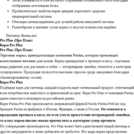
Легко усваивается и способствуют сохранению оптимального веса благодаря
отобранным источникам белка
Пробиотические свойства корня цикория укрепляют здоровье
пищеварительной системы
Обогащен антиоксидантами для лучшей работы иммунной системы
Разнообразие в питании: сухие корма со вкусом ягненка или индейки
Питомец: Кошка,кот
Pro Plan (Про План)
Корм Pro Plan
Pro Plan (Про План)
Торговая марка, принадлежащая компании Purina, которая производит
качественное питание для котов
. Корма принадлежат к премиум-классу, отдельные
виды рационов для для кошек и собак — ветеринарная линейка, относятся к категории
суперпремиум. Продукция пользуется высоким спросом среди заводчиков благодаря
сбалансированному составу.
Корм Pro Plan
Подбирая корм для питомца, каждый владелец ищет оптимальный продукт, отвечающий
всем потребностям животного и приемлемый по цене. Корм Pro Plan от компании Purina
давно известен и популярен на российском рынке.
Корм Purina Pro Plan производится американской фирмой Nestle Purina PetCare под
брендом Purina на фабриках в Италии, Франции, а также в России.
Он относится к
продукции премиум класса, но если учесть присутствие ветеринарной линейки,
то класс корма вполне можно причислить к категории супер-премиум.
По утверждению производителя, Pro Plan может быть единственной пищей питомца и
других ингредиентов в меню добавлять не требуется. Все виды корма представлены