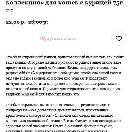
коллекция» для кошек с курицей 75г
cr47
22,00
р.
26,00
р.
Оформить заказ
Это сбалансированный рацион, приготовленный именно так, как любит
ваша кошка. Отборные мясные кусочки с курицей в аппетитном желе
придутся по вкусу вашей любимице. Жизнь замурррчательна, ведь
рацион Whiskas® содержит все необходимое, чтобы еда вашей кошки
была не только вкусной, но и полезной. Whiskas® поддержит
иммунитет, позаботится о здоровом пищеварении и здоровье кожи и
шерсти вашей кошки. Подходит для стерилизованных котов и кошек.
Рационы Whiskas® для взрослых кошек это:
• 100% натуральные высококачественные ингредиенты: мясо и
субпродукты – без добавления ароматизаторов, искуственных
красителей и консервантов. • Оптимальный баланс питательных
веществ для полноценной жизни • Все необходимое для поддержания
здоровья вашей любимицы: Омега-6, кальций, фосфор и таурин,
витамин Е, цинк. Ваша кошка будет мурчать от удовольствия!