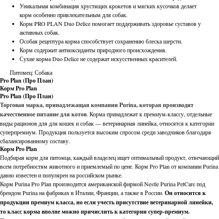
Уникальная комбинация хрустящих крокетов и мягких кусочков делает
корм особенно привлекательным для собак.
Корм PRO PLAN Duo Delice помогает поддерживать здоровье суставов у
активных собак.
Особая рецептура корма способствует сохранению блеска шерсти.
Корм содержит антиоксиданты природного происхождения.
Сухие корма Duo Delice не содержат искусственных красителей.
Питомец: Собака
Pro Plan (Про План)
Корм Pro Plan
Pro Plan (Про План)
Торговая марка, принадлежащая компании Purina, которая производит
качественное питание для котов
. Корма принадлежат к премиум-классу, отдельные
виды рационов для для кошек и собак — ветеринарная линейка, относятся к категории
суперпремиум. Продукция пользуется высоким спросом среди заводчиков благодаря
сбалансированному составу.
Корм Pro Plan
Подбирая корм для питомца, каждый владелец ищет оптимальный продукт, отвечающий
всем потребностям животного и приемлемый по цене. Корм Pro Plan от компании Purina
давно известен и популярен на российском рынке.
Корм Purina Pro Plan производится американской фирмой Nestle Purina PetCare под
брендом Purina на фабриках в Италии, Франции, а также в России.
Он относится к
продукции премиум класса, но если учесть присутствие ветеринарной линейки,
то класс корма вполне можно причислить к категории супер-премиум.