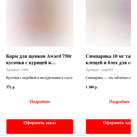
Корм для щенков Award 750г
Симпарика 10 мг табле
кусочки с курицей и
клещей и блох для соба
морковью ж/б
5,0 кг
Артикул:
1006
Артикул:
simp005
Кусочки с индейкой и желудочками в соусе
Симпарика — это таблетки со в
печени для собак весом от 2,6 до 
371
р.
1 380
р.
Препарат защищает от блох и кле
также лечит саркоптоз (чесотку),
(ушной клещ) и демодекоз.
Подробнее
Подробнее
Оформить заказ
Оформить заказ