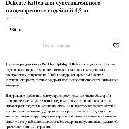
Delicate Kitten для чувствительного
пищеварения с индейкой 1,5 кг
Артикул:
cr61
р.
1 360
Нет в наличии
Сухой корм для котят Pro Plan Optidigest Delicate с индейкой 1,5 кг
—
вкусное питание для маленьких питомцев, склонных к аллергии или
расстройствам пищеварения. Чтобы поддержать организм в период
интенсивного роста, питание содержит большое количество белка, витамины и
минералы.
Натуральные пребиотики стимулируют рост полезных бифидобактерий в
кишечнике котенка, а отсутствие трудноусвояемого пшеничного глютена
снижает риск вздутия и нарушений стула. Кальций отвечает за рост костей и
крепкие зубы, а витамин Д3 препятствует развитию рахита. Удобные для
малыша гранулы с хрустящей текстурой и приятным ароматом пробуждают
аппетит даже у избирательных котят. Не содержит искусственных красителей,
ароматизаторов и консервантов.