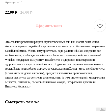
Артикул:
cr10
р.
р.
22,00
26,00
Оформить заказ
Это сбалансированный рацион, приготовленный так, как любит ваша кошка.
Аппетитное рагу с индейкой и кроликом в густом соусе обязательно понравится
вашей любимице. Жизнь замуррчательна, ведь рацион Whiskas содержит все
необходимое, чтобы еда вашей кошки была не только вкусной, но и полезной.
Whiskas поддержит иммунитет, позаботится о здоровом пищеварении и
здоровье кожи и шерсти вашей кошки. Подходит для стерилизованных котов и
кошек.Ваша кошка будет мурчать от удовольствия!Состав: мясо и субпродукты
(в том числе индейка и кролик), продукты животного происхождения,
пшеничная мука, загустители, аминокислоты (в том числе таурин), минеральные
вещества, витамины, свекловичный жом, сахара, натуральные красители.
Питомец: Кошка,кот
Смотреть так же