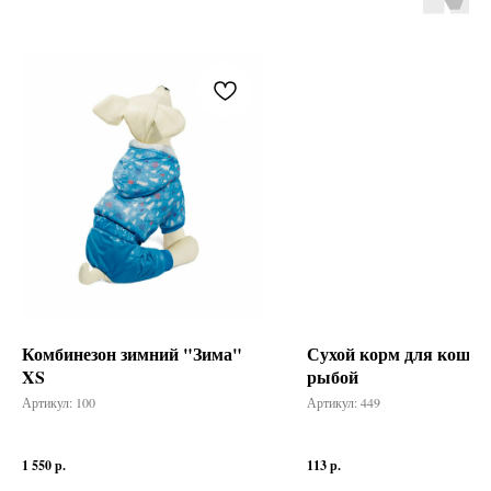
Комбинезон зимний "Зима"
Сухой корм для кошек F
XS
рыбой
Артикул:
100
Артикул:
449
1 550
р.
113
р.