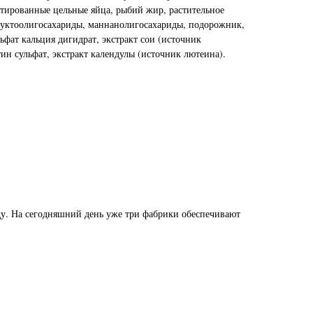
атированные цельные яйца, рыбий жир, растительное
руктоолигосахариды, маннанолигосахариды, подорожник,
льфат кальция дигидрат, экстракт сои (источник
ин сульфат, экстракт календулы (источник лютеина).
ду. На сегодняшний день уже три фабрики обеспечивают