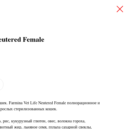
eutered Female
ек. Farmina Vet Life Neutered Female полнорационное и
зрослых стерилизованных кошек.
 рис, кукурузный глютен, овес, волокна гороха,
вотный жир, льняное семя, пульпа сахарной свеклы,