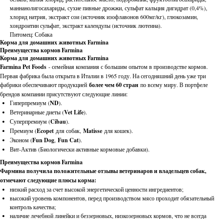
маннанолигосахариды, сухие пивные дрожжи, сульфат кальция дигидрат (0,4%),
хлорид натрия, экстракт сои (источник изофлавонов 600мг/кг), глюкозамин,
хондроитин сульфат, экстракт календулы (источник лютеина).
Питомец: Собака
Корма для домашних животных Farmina
Преимущества кормов Farmina
Корма для домашних животных Farmina
Farmina Pet Foods
- семейная компания с большим опытом в производстве кормов.
Первая фабрика была открыта в Италии в 1965 году. На сегодняшний день уже три
фабрики обеспечивают продукцией
более чем 60 стран
по всему миру. В портфеле
брендов компании присутствуют следующие линии:
Гиперпремиум (
ND
).
Ветеринарные диеты (
Vet Life
).
Суперпремиум (
Cibau
).
Премиум (
Ecopet
для собак,
Matisse
для кошек).
Эконом (
Fun Dog
,
Fun Cat
).
Вит-Актив (Биологически активные кормовые добавки).
Преимущества кормов Farmina
Фармина получила положительные отзывы ветеринаров и владельцев собак,
отмечают следующие плюсы корма:
низкий расход за счет высокой энергетической ценности ингредиентов;
высокий уровень компонентов, перед производством мясо проходит обязательный
контроль качества;
наличие лечебной линейки и беззерновых, низкозерновых кормов, что не всегда