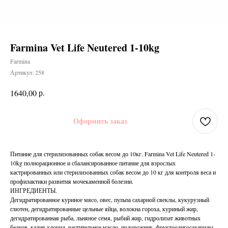
Farmina Vet Life Neutered 1-10kg
Farmina
Артикул:
258
р.
1640,00
Оформить заказ
Питание для стерилизованных собак весом до 10кг. Farmina Vet Life Neutered 1-
10kg полнорационное и сбалансированное питание для взрослых
кастрированных или стерилизованных собак весом до 10 кг для контроля веса и
профилактики развития мочекаменной болезни.
ИНГРЕДИЕНТЫ.
Дегидратированное куриное мясо, овес, пульпа сахарной свеклы, кукурузный
глютен, дегидратированные цельные яйца, волокна гороха, куриный жир,
дегидратированная рыба, льняное семя, рыбий жир, гидролизат животных
белков, калия хлорид, растительное масло, подорожник, фруктоолигосахариды,