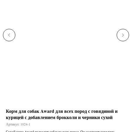
Корм для собак Award для всех пород с говядиной и
Вл
курицей с добавлением брокколи и черники сухой
ще
Артикул:
1024-1
Арт
й
Сухой корм Award подходит собакам всех пород. Он содержит говядину,
Вла