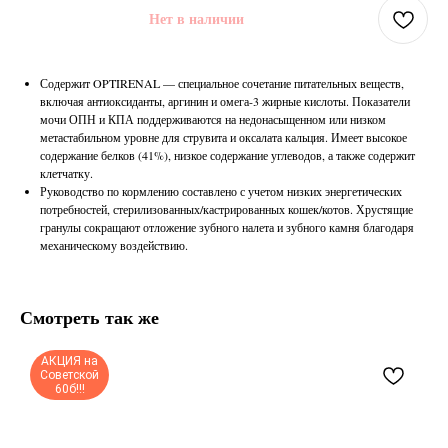
Нет в наличии
Содержит OPTIRENAL — специальное сочетание питательных веществ,
включая антиоксиданты, аргинин и омега-3 жирные кислоты. Показатели
мочи ОПН и КПА поддерживаются на недонасыщенном или низком
метастабильном уровне для струвита и оксалата кальция. Имеет высокое
содержание белков (41%), низкое содержание углеводов, а также содержит
клетчатку.
Руководство по кормлению составлено с учетом низких энергетических
потребностей, стерилизованных/кастрированных кошек/котов. Хрустящие
гранулы сокращают отложение зубного налета и зубного камня благодаря
механическому воздействию.
Смотреть так же
АКЦИЯ на
Советской
60б!!!