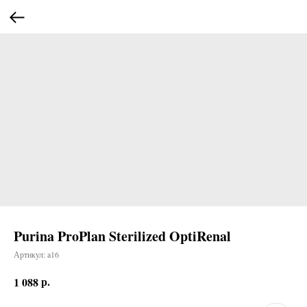
Purina ProPlan Sterilized OptiRenal
Артикул:
a16
р.
1 088