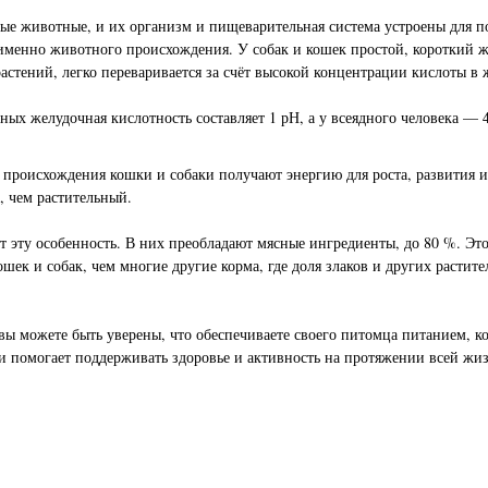
е животные, и их организм и пищеварительная система устроены для п
именно животного происхождения. У собак и кошек простой, короткий 
растений, легко переваривается за счёт высокой концентрации кислоты в 
ных желудочная кислотность составляет 1 рН, а у всеядного человека — 
роисхождения кошки и собаки получают энергию для роста, развития и
, чем растительный.
эту особенность. В них преобладают мясные ингредиенты, до 80 %. Это 
шек и собак, чем многие другие корма, где доля злаков и других растит
ы можете быть уверены, что обеспечиваете своего питомца питанием, кот
и помогает поддерживать здоровье и активность на протяжении всей жи