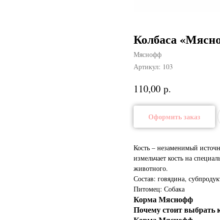
Колбаса «Мясно
Мяснофф
Артикул:
103
р.
110,00
Оформить заказ
Кость – незаменимый источн
измельчает кость на специа
животного.
Состав: говядина, субпродук
Питомец: Собака
Корма Мяснофф
Почему стоит выбрат
Корма Мяснофф