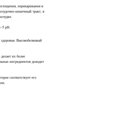
оглощения, переваривания и
желудочно-кишечный тракт, в
желудке.
4–5 рН.
 здоровья. Высокобелковый
делает их более
ельных ингредиентов доходит
орое соответствует его
зни.