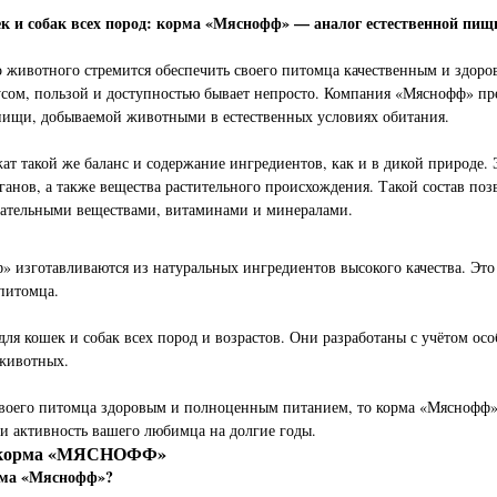
ек и собак всех пород: корма «Мяснофф» — аналог естественной пищ
 животного стремится обеспечить своего питомца качественным и здоро
сом, пользой и доступностью бывает непросто. Компания «Мяснофф» пр
пищи, добываемой животными в естественных условиях обитания.
т такой же баланс и содержание ингредиентов, как и в дикой природе. 
ганов, а также вещества растительного происхождения. Такой состав поз
ательными веществами, витаминами и минералами.
» изготавливаются из натуральных ингредиентов высокого качества. Это 
 питомца.
ля кошек и собак всех пород и возрастов. Они разработаны с учётом ос
 животных.
 своего питомца здоровым и полноценным питанием, то корма «Мясноф
 и активность вашего любимца на долгие годы.
ь корма «МЯСНОФФ»
рма «Мяснофф»?