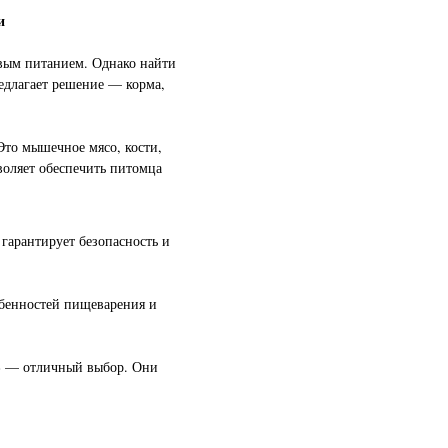
и
вым питанием. Однако найти
едлагает решение — корма,
Это мышечное мясо, кости,
воляет обеспечить питомца
гарантирует безопасность и
обенностей пищеварения и
ф» — отличный выбор. Они