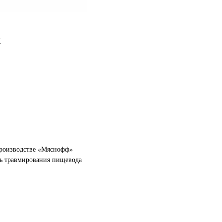
к
производстве «Мяснофф»
ть травмирования пищевода