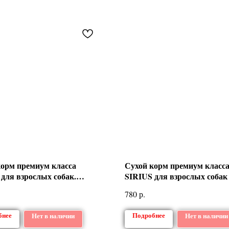
корм премиум класса
Сухой корм премиум класс
для взрослых собак.
SIRIUS для взрослых собак
на с овощами
р.
780
бнее
Подробнее
Нет в наличии
Нет в наличии