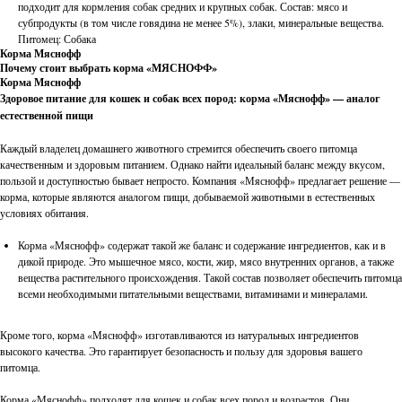
подходит для кормления собак средних и крупных собак. Состав: мясо и
субпродукты (в том числе говядина не менее 5%), злаки, минеральные вещества.
Питомец: Собака
Корма Мяснофф
Почему стоит выбрать корма «МЯСНОФФ»
Корма Мяснофф
Здоровое питание для кошек и собак всех пород: корма «Мяснофф» — аналог
естественной пищи
Каждый владелец домашнего животного стремится обеспечить своего питомца
качественным и здоровым питанием. Однако найти идеальный баланс между вкусом,
пользой и доступностью бывает непросто. Компания «Мяснофф» предлагает решение —
корма, которые являются аналогом пищи, добываемой животными в естественных
условиях обитания.
Корма «Мяснофф» содержат такой же баланс и содержание ингредиентов, как и в
дикой природе. Это мышечное мясо, кости, жир, мясо внутренних органов, а также
вещества растительного происхождения. Такой состав позволяет обеспечить питомца
всеми необходимыми питательными веществами, витаминами и минералами.
Кроме того, корма «Мяснофф» изготавливаются из натуральных ингредиентов
высокого качества. Это гарантирует безопасность и пользу для здоровья вашего
питомца.
Корма «Мяснофф» подходят для кошек и собак всех пород и возрастов. Они