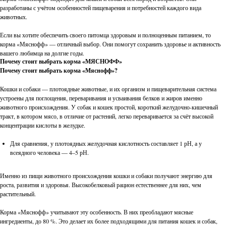
разработаны с учётом особенностей пищеварения и потребностей каждого вида
животных.
Если вы хотите обеспечить своего питомца здоровым и полноценным питанием, то
корма «Мяснофф» — отличный выбор. Они помогут сохранить здоровье и активность
вашего любимца на долгие годы.
Почему стоит выбрать корма «МЯСНОФФ»
Почему стоит выбрать корма «Мяснофф»?
Кошки и собаки — плотоядные животные, и их организм и пищеварительная система
устроены для поглощения, переваривания и усваивания белков и жиров именно
животного происхождения. У собак и кошек простой, короткий желудочно-кишечный
тракт, в котором мясо, в отличие от растений, легко переваривается за счёт высокой
концентрации кислоты в желудке.
Для сравнения, у плотоядных желудочная кислотность составляет 1 рН, а у
всеядного человека — 4–5 рН.
Именно из пищи животного происхождения кошки и собаки получают энергию для
роста, развития и здоровья. Высокобелковый рацион естественнее для них, чем
растительный.
Корма «Мяснофф» учитывают эту особенность. В них преобладают мясные
ингредиенты, до 80 %. Это делает их более подходящими для питания кошек и собак,