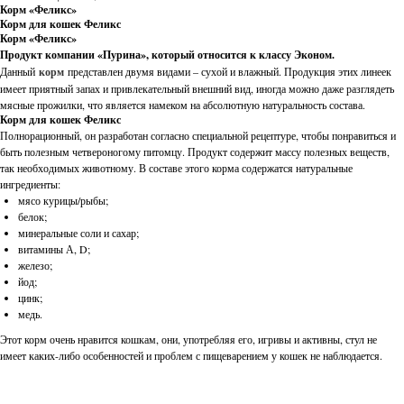
Корм «Феликс»
Корм для кошек Феликс
Корм «Феликс»
Продукт компании «Пурина», который относится к классу Эконом.
Данный
корм
представлен двумя видами – сухой и влажный. Продукция этих линеек
имеет приятный запах и привлекательный внешний вид, иногда можно даже разглядеть
мясные прожилки, что является намеком на абсолютную натуральность состава.
Корм для кошек Феликс
Полнорационный, он разработан согласно специальной рецептуре, чтобы понравиться и
быть полезным четвероногому питомцу. Продукт содержит массу полезных веществ,
так необходимых животному. В составе этого корма содержатся натуральные
ингредиенты:
мясо курицы/рыбы;
белок;
минеральные соли и сахар;
витамины А, D;
железо;
йод;
цинк;
медь.
Этот корм очень нравится кошкам, они, употребляя его, игривы и активны, стул не
имеет каких-либо особенностей и проблем с пищеварением у кошек не наблюдается.