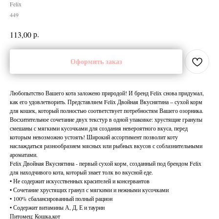
Felix
449
р.
113,00
Оформить заказ
Любопытство Вашего кота заложено природой! И бренд Felix снова придумал,
как его удовлетворить. Представляем Felix Двойная Вкуснятина – сухой корм
для кошек, который полностью соответствует потребностям Вашего озорника.
Восхитительное сочетание двух текстур в одной упаковке: хрустящие гранулы
смешаны с мягкими кусочками для создания невероятного вкуса, перед
которым невозможно устоять! Широкий ассортимент позволит коту
наслаждаться разнообразием мясных или рыбных вкусов с соблазнительными
ароматами.
Felix Двойная Вкуснятина - первый сухой корм, созданный под брендом Felix
для находчивого кота, который знает толк во вкусной еде.
• Не содержит искусственных красителей и консервантов
• Сочетание хрустящих гранул с мягкими и нежными кусочками
• 100% сбалансированный полный рацион
• Содержит витамины А, Д, Е и таурин
Питомец: Кошка,кот