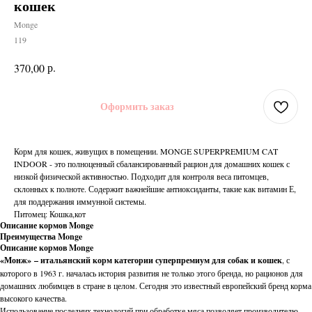
кошек
Monge
119
р.
370,00
Оформить заказ
Корм для кошек, живущих в помещении. MONGE SUPERPREMIUM CAT
INDOOR - это полноценный сбалансированный рацион для домашних кошек с
низкой физической активностью. Подходит для контроля веса питомцев,
склонных к полноте. Содержит важнейшие антиоксиданты, такие как витамин Е,
для поддержания иммунной системы.
Питомец: Кошка,кот
Описание кормов Monge
Преимущества Monge
Описание кормов Monge
«Монж» – итальянский корм категории суперпремиум для собак и кошек
, с
которого в 1963 г. началась история развития не только этого бренда, но рационов для
домашних любимцев в стране в целом. Сегодня это известный европейский бренд корма
высокого качества.
Использование последних технологий при обработке мяса позволяет производителю