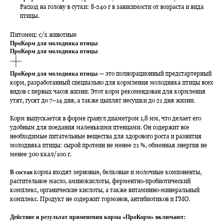
Расход на голову в сутки: 8-240 г в зависимости от возраста и вида
птицы.
Питомец: c/х животные
ПроКорм для молодняка птицы
ПроКорм для молодняка птицы
ПроКорм для молодняка птицы
— это полнорационный предстартерный
корм, разработанный специально для кормления молодняка птицы всех
видов с первых часов жизни. Этот корм рекомендован для кормления
утят, гусят до 7–14 дня, а также цыплят несушки до 21 дня жизни.
Корм выпускается в форме гранул диаметром 1,8 мм, что делает его
удобным для поедания маленькими птенцами. Он содержит все
необходимые питательные вещества для здорового роста и развития
молодняка птицы: сырой протеин не менее 21 %, обменная энергия не
менее 300 ккал/100 г.
В состав
корма входят зерновые, белковые и молочные компоненты,
растительное масло, аминокислоты, ферментно-пробиотический
комплекс, органические кислоты, а также витаминно-минеральный
комплекс. Продукт не содержит гормонов, антибиотиков и ГМО.
Действие и результат применения корма «ПроКорм» включают: