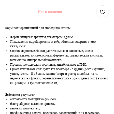
Нет в наличии
Корм полнорационный для молодняка птицы.
Форма выпуска: гранулы диаметром 2,5 мм.
Показатели: сырой протеин ≥ 19%, обменная энергия ≥ 320
ккал/100 г.
Состав: зерновые, белки растительные и животные, масло
растительное, аминокислоты, ферменты, органические кислоты;
витаминно-минеральный комплекс.
Продукт не содержит гормонов, антибиотиков и ГМО.
Сроки использования: цыплята бройлера - с 15 дня (рост и финиш);
утята, гусята - 8-28 день жизни (старт и рост); индейка - 14-17
неделя жизни (рост); перепелка-несушка - 29-48 день (рост) в смеси
с ПроКорм П 15 (соотношение 1:1).
Действие и результат:
сохранность молодняка 98-100%;
быстрый рост, высокие привесы;
высокий иммунитет;
профилактика рахита, раскпевов, заболеваний ЖКТ и суставов.