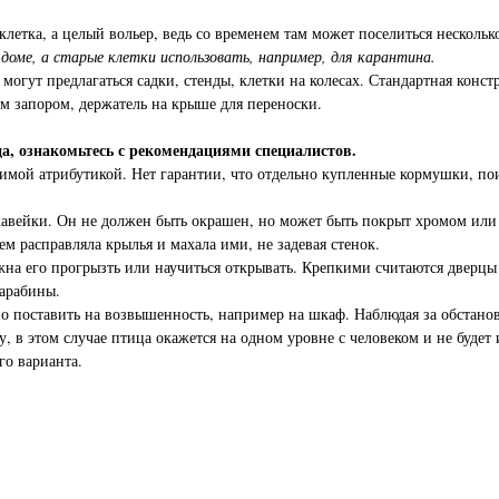
клетка, а целый вольер, ведь со временем там может поселиться несколько
доме, а старые клетки использовать, например, для карантина.
могут предлагаться садки, стенды, клетки на колесах. Стандартная конс
м запором, держатель на крыше для переноски.
а, ознакомьтесь с рекомендациями специалистов.
одимой атрибутикой. Нет гарантии, что отдельно купленные кормушки, п
жавейки. Он не должен быть окрашен, но может быть покрыт хромом или
м расправляла крылья и махала ими, не задевая стенок.
лжна его прогрызть или научиться открывать. Крепкими считаются двер
карабины.
 поставить на возвышенность, например на шкаф. Наблюдая за обстановк
 в этом случае птица окажется на одном уровне с человеком и не будет
го варианта.