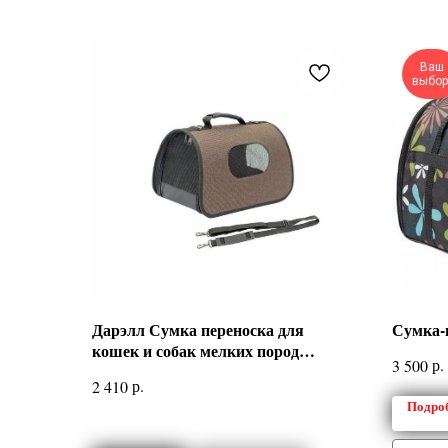
Ваш
выбор
Дарэлл Сумка переноска для
Сумка-
кошек и собак мелких пород
р.
3 500
престиж
р.
2 410
Подро