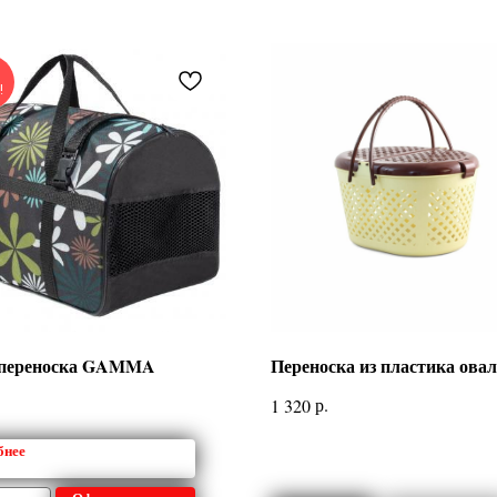
!
переноска GAMMA
Переноска из пластика ова
р.
1 320
бнее