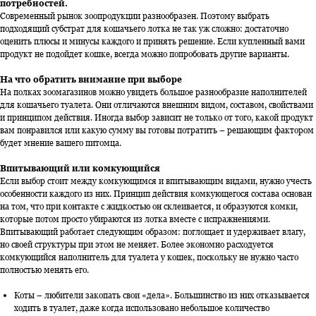
потребностей.
Современный рынок зоопродукции разнообразен. Поэтому выбрать
подходящий субстрат для кошачьего лотка не так уж сложно: достаточно
оценить плюсы и минусы каждого и принять решение. Если купленный вами
продукт не подойдет кошке, всегда можно попробовать другие варианты.
На что обратить внимание при выборе
На полках зоомагазинов можно увидеть большое разнообразие наполнителей
для кошачьего туалета. Они отличаются внешним видом, составом, свойствами
и принципом действия. Иногда выбор зависит не только от того, какой продукт
вам понравился или какую сумму вы готовы потратить – решающим фактором
будет мнение вашего питомца.
Впитывающий или комкующийся
Если выбор стоит между комкующимся и впитывающим видами, нужно учесть
особенности каждого из них. Принцип действия комкующегося состава основан
на том, что при контакте с жидкостью он склеивается, и образуются комки,
которые потом просто убираются из лотка вместе с испражнениями.
Впитывающий работает следующим образом: поглощает и удерживает влагу,
но своей структуры при этом не меняет. Более экономно расходуется
комкующийся наполнитель для туалета у кошек, поскольку не нужно часто
полностью менять его.
Коты – любители закопать свои «дела». Большинство из них отказывается
ходить в туалет, даже когда использовано небольшое количество