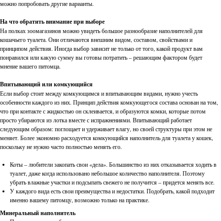
можно попробовать другие варианты.
На что обратить внимание при выборе
На полках зоомагазинов можно увидеть большое разнообразие наполнителей для
кошачьего туалета. Они отличаются внешним видом, составом, свойствами и
принципом действия. Иногда выбор зависит не только от того, какой продукт вам
понравился или какую сумму вы готовы потратить – решающим фактором будет
мнение вашего питомца.
Впитывающий или комкующийся
Если выбор стоит между комкующимся и впитывающим видами, нужно учесть
особенности каждого из них. Принцип действия комкующегося состава основан на том,
что при контакте с жидкостью он склеивается, и образуются комки, которые потом
просто убираются из лотка вместе с испражнениями. Впитывающий работает
следующим образом: поглощает и удерживает влагу, но своей структуры при этом не
меняет. Более экономно расходуется комкующийся наполнитель для туалета у кошек,
поскольку не нужно часто полностью менять его.
Коты – любители закопать свои «дела». Большинство из них отказывается ходить в
туалет, даже когда использовано небольшое количество наполнителя. Поэтому
убрать влажные участки и подсыпать свежего не получится – придется менять все.
У каждого вида есть свои преимущества и недостатки. Подобрать, какой подходит
именно вашему питомцу, возможно только на практике.
Минеральный наполнитель