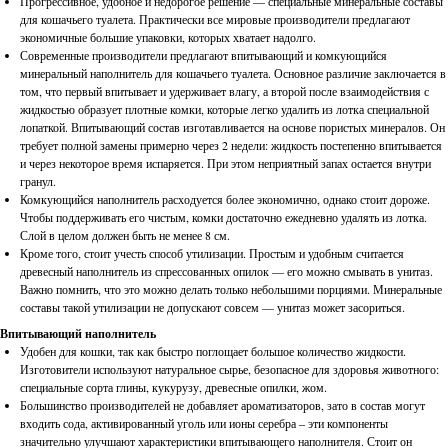
Прогрессивное, удобное и недорогое решение — специальные минеральные составы
для кошачьего туалета. Практически все мировые производители предлагают
экономичные большие упаковки, которых хватает надолго.
Современные производители предлагают впитывающий и комкующийся
минеральный наполнитель для кошачьего туалета. Основное различие заключается в
том, что первый впитывает и удерживает влагу, а второй после взаимодействия с
жидкостью образует плотные комки, которые легко удалить из лотка специальной
лопаткой. Впитывающий состав изготавливается на основе пористых минералов. Он
требует полной замены примерно через 2 недели: жидкость постепенно впитывается
и через некоторое время испаряется. При этом неприятный запах остается внутри
гранул.
Комкующийся наполнитель расходуется более экономично, однако стоит дороже.
Чтобы поддерживать его чистым, комки достаточно ежедневно удалять из лотка.
Слой в целом должен быть не менее 8 см.
Кроме того, стоит учесть способ утилизации. Простым и удобным считается
древесный наполнитель из спрессованных опилок — его можно смывать в унитаз.
Важно помнить, что это можно делать только небольшими порциями. Минеральные
составы такой утилизации не допускают совсем — унитаз может засориться.
Впитывающий наполнитель
Удобен для кошки, так как быстро поглощает большое количество жидкости.
Изготовители используют натуральное сырье, безопасное для здоровья животного:
специальные сорта глины, кукурузу, древесные опилки, жом.
Большинство производителей не добавляет ароматизаторов, зато в состав могут
входить сода, активированный уголь или ионы серебра ‒ эти компоненты
значительно улучшают характеристики впитывающего наполнителя. Стоит он