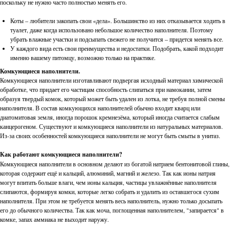
поскольку не нужно часто полностью менять его.
Коты – любители закопать свои «дела». Большинство из них отказывается ходить в
туалет, даже когда использовано небольшое количество наполнителя. Поэтому
убрать влажные участки и подсыпать свежего не получится – придется менять все.
У каждого вида есть свои преимущества и недостатки. Подобрать, какой подходит
именно вашему питомцу, возможно только на практике.
Комкующиеся наполнители.
Комкующиеся наполнители изготавливают подвергая исходный материал химической
обработке, что придает его частицам способность слипаться при намокании, затем
образуя твердый комок, который может быть удален из лотка, не требуя полной смены
наполнителя. В состав комкующихся наполнителей обычно входит кварц или
диатомитовая земля, иногда порошок кремнезёма, который иногда считается слабым
канцерогеном. Существуют и комкующиеся наполнители из натуральных материалов.
Из-за своих особенностей комкующиеся наполнители не могут быть смыты в унитаз.
Как работают комкующиеся наполнители?
Комкующиеся наполнители в основном делают из богатой натрием бентонитовой глины,
которая содержит ещё и кальций, алюминий, магний и железо. Так как ионы натрия
могут впитать больше влаги, чем ионы кальция, частицы увлажнённые наполнителя
слипаются, формируя комки, которые легко собрать и удалить из оставшегося сухим
наполнителя. При этом не требуется менять весь наполнитель, нужно только досыпать
его до обычного количества. Так как моча, поглощенная наполнителем, "запирается" в
комке, запах аммиака не выходит наружу.