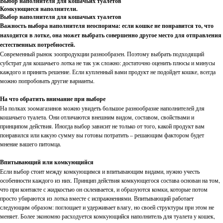
Выбор наполнителя для кошачьих туалетов
Комкующиеся наполнители.
Выбор наполнителя для кошачьих туалетов
Важность выбора наполнителя неоспорима: если кошке не понравится то, что
находится в лотке, она может выбрать совершенно другое место для отправления
естественных потребностей.
Современный рынок зоопродукции разнообразен. Поэтому выбрать подходящий
субстрат для кошачьего лотка не так уж сложно: достаточно оценить плюсы и минусы
каждого и принять решение. Если купленный вами продукт не подойдет кошке, всегда
можно попробовать другие варианты.
На что обратить внимание при выборе
На полках зоомагазинов можно увидеть большое разнообразие наполнителей для
кошачьего туалета. Они отличаются внешним видом, составом, свойствами и
принципом действия. Иногда выбор зависит не только от того, какой продукт вам
понравился или какую сумму вы готовы потратить – решающим фактором будет
мнение вашего питомца.
Впитывающий или комкующийся
Если выбор стоит между комкующимся и впитывающим видами, нужно учесть
особенности каждого из них. Принцип действия комкующегося состава основан на том,
что при контакте с жидкостью он склеивается, и образуются комки, которые потом
просто убираются из лотка вместе с испражнениями. Впитывающий работает
следующим образом: поглощает и удерживает влагу, но своей структуры при этом не
меняет. Более экономно расходуется комкующийся наполнитель для туалета у кошек,