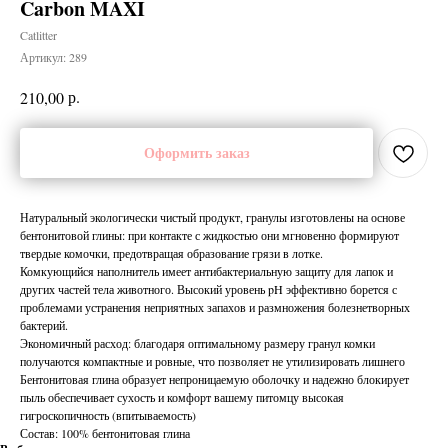
Carbon MAXI
Catlitter
Артикул:
289
р.
210,00
Оформить заказ
Натуральный экологически чистый продукт, гранулы изготовлены на основе
бентонитовой глины: при контакте с жидкостью они мгновенно формируют
твердые комочки, предотвращая образование грязи в лотке.
Комкующийся наполнитель имеет антибактериальную защиту для лапок и
других частей тела животного. Высокий уровень pH эффективно борется с
проблемами устранения неприятных запахов и размножения болезнетворных
бактерий.
Экономичный расход: благодаря оптимальному размеру гранул комки
получаются компактные и ровные, что позволяет не утилизировать лишнего
Бентонитовая глина образует непроницаемую оболочку и надежно блокирует
пыль обеспечивает сухость и комфорт вашему питомцу высокая
гигроскопичность (впитываемость)
Состав: 100% бентонитовая глина