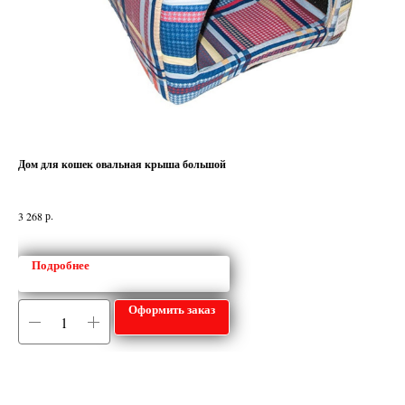
Дом для кошек овальная крыша большой
Сум
рас
Сум
р.
3 268
дол
4 2
что
Подробнее
Оформить заказ