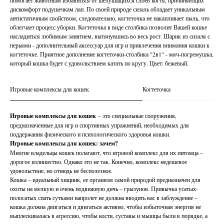
помогает животным избавиться от шелушащихся слоев когтя, причиняющих
дискомфорт подушечкам лап. По своей природе сизаль обладает уникальным
антистатичным свойством, следовательно, когтеточка не накапливает пыль, что
облегчает процесс уборки. Когтеточка в виде столбика позволит Вашей кошке
насладиться любимым занятием, вытянувшись во весь рост. Шарик из сизаля с
перьями - дополнительный аксессуар для игр и привлечения внимания кошки к
когтеточке. Приятное дополнение когтеточки-столбика "2в1" - мяч-погремушка,
который кошка будет с удовольствием катать по кругу. Цвет: бежевый.
Игровые комплексы для кошек
Когтеточка
Игровые комплексы для кошек
– это специальные сооружения,
предназначенные для игр и спортивных упражнений, необходимых для
поддержания физического и психологического здоровья кошки.
Игровые комплексы для кошек: зачем?
Многие владельцы кошек полагают, что игровой комплекс для их питомца –
дорогое излишество. Однако это не так. Конечно, комплекс недешевое
удовольствие, но отнюдь не бесполезное.
Кошка – идеальный хищник, ее организм самой природой предназначен для
охоты на мелкую и очень подвижную дичь – грызунов. Привычка усатых-
полосатых спать сутками напролет не должна вводить вас в заблуждение –
кошка должна двигаться и двигаться активно, чтобы избыточная энергия не
выплескивалась в агрессию, чтобы кости, суставы и мышцы были в порядке, а