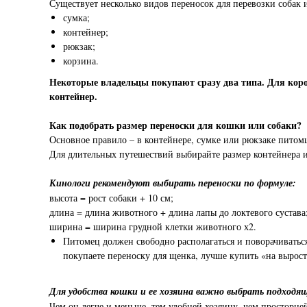
Существует несколько видов переносок для перевозки собак 
сумка;
контейнер;
рюкзак;
корзина.
Некоторые владельцы покупают сразу два типа. Для коро
контейнер.
Как подобрать размер переноски для кошки или собаки?
Основное правило – в контейнере, сумке или рюкзаке питомц
Для длительных путешествий выбирайте размер контейнера ил
Кинологи рекомендуют выбирать переноски по формуле:
высота = рост собаки + 10 см;
длина = длина животного + длина лапы до локтевого сустава
ширина = ширина грудной клетки животного х2.
Питомец должен свободно располагаться и поворачиваться
покупаете переноску для щенка, лучше купить «на вырост
Для удобства кошки и ее хозяина важно выбрать подходя
Чем он легче и меньше, тем удобней хозяину, чем просторне