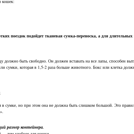
и кошек:
тких поездок подойдет тканевая сумка-переноска, а для длительны
у должно быть свободно. Он должен вставать на все лапы, способен вытя
и сумки, которая в 1,5-2 раза больше животного. Бокс или клетка должн
;
 в сумке, но при этом она не должна быть слишком большой. Это правил
».
щий размер контейнера.
й — тем удобнее для кошки.