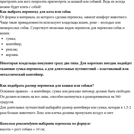
пристроить или кого попросить присмотреть за кошкой или собакой. Ведь их всегда
можно будет взять с собой!
Как выбрать переноску для кота или собак
От формы и материала, из которого сделана переноска, зависит комфорт животного.
Чаще такие принадлежности используют владельцы кошек, реже – молодых или
низкорослых собак. Существует несколько видов переносок для перевозки собак и
кошек:
сумка;
контейнер;
рюкзак;
корзина.
Некоторые владельцы покупают сразу два типа. Для коротких поездок подойдет
тканевая сумка-переноска, а для длительных путешествий – пластиковый или
металлический контейнер.
Как подобрать размер переноски для кошки или собаки?
Основное правило – в контейнере, сумке или рюкзаке питомцу должно быть свободно.
Он должен вставать на все лапы, способен вытянуться и разворачиваться на 360
градусов.
Для длительных путешествий выбирайте размер контейнера или сумки, которая в 1,5-2
раза больше животного. Бокс или клетка должны пропускать воздух и свет.
Кинологи рекомендуют выбирать переноски по формуле:
высота = рост собаки + 10 см;