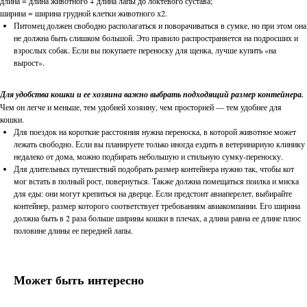
длина = длина животного + длина лапы до локтевого сустава;
ширина = ширина грудной клетки животного х2.
Питомец должен свободно располагаться и поворачиваться в сумке, но при этом она
не должна быть слишком большой. Это правило распространяется на подросших и
взрослых собак. Если вы покупаете переноску для щенка, лучше купить «на
вырост».
Для удобства кошки и ее хозяина важно выбрать подходящий размер контейнера.
Чем он легче и меньше, тем удобней хозяину, чем просторней — тем удобнее для
кошки.
Для поездок на короткие расстояния нужна переноска, в которой животное может
лежать свободно. Если вы планируете только иногда ездить в ветеринарную клинику
недалеко от дома, можно подбирать небольшую и стильную сумку-переноску.
Для длительных путешествий подобрать размер контейнера нужно так, чтобы кот
мог встать в полный рост, повернуться. Также должна помещаться поилка и миска
для еды: они могут крепиться на дверце. Если предстоит авиаперелет, выбирайте
контейнер, размер которого соответствует требованиям авиакомпании. Его ширина
должна быть в 2 раза больше ширины кошки в плечах, а длина равна ее длине плюс
половине длины ее передней лапы.
Может быть интересно