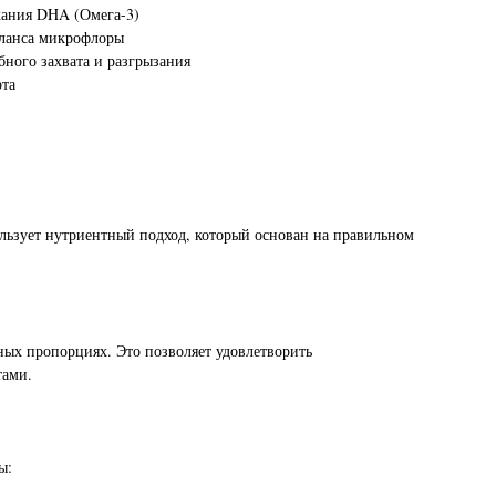
ржания DHA (Омега-3)
ланса микрофлоры
бного захвата и разгрызания
рта
льзует нутриентный подход, который основан на правильном
ных пропорциях. Это позволяет удовлетворить
тами.
ы: