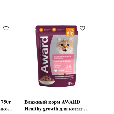
 750г
Влажный корм AWARD
енком
Healthy growth для котят от