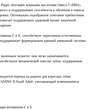
Puppy обогащён жирными кислотами Омега-3 (DHA),
мозга и поддерживают способность к обучению в период
ровки. Оптимально подобранное сочетание пребиотиков
помогает поддерживать здоровый баланс кишечной
арение.
тамины C и E, способствует укреплению естественных
 поддерживает формирование крепкой иммунной системы
 маленькие челюсти: они легко захватываются,
пособствуют механической очистке зубов, поддерживая
ендуется переход на рацион для взрослых собак
ANIN® X-Small Adult, учитывающий изменившиеся
даря витаминам C и E