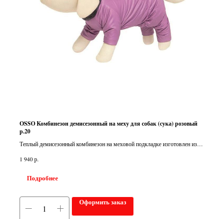
OSSO Комбинезон демисезонный на меху для собак (сука) розовый
р.20
Теплый демисезонный комбинезон на меховой подкладке изготовлен из
практичного плотного полиэстера. Застежка-молния на спине обеспечивает
р.
1 940
удобство при надевании.
Подробнее
Оформить заказ