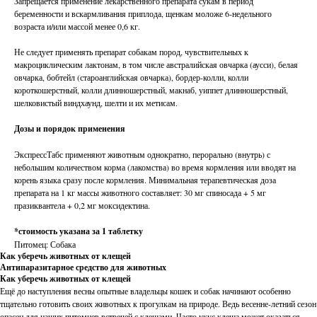
Запрещается применение лекарственного препарата сукам в период
беременности и вскармливания приплода, щенкам моложе 6-недельного
возраста и/или массой менее 0,6 кг.
Не следует применять препарат собакам пород, чувствительных к
макроциклическим лактонам, в том числе австралийская овчарка (аусси), белая
овчарка, бобтейл (староанглийская овчарка), бордер-колли, колли
короткошерстный, колли длинношерстный, макнаб, уиппет длинношерстный,
шелковистый виндхаунд, шелти и их метисам.
Дозы и порядок применения
ЭкспрессТабс применяют животным однократно, перорально (внутрь) с
небольшим количеством корма (лакомства) во время кормления или вводят на
корень языка сразу после кормления. Минимальная терапевтическая доза
препарата на 1 кг массы животного составляет: 30 мг спиносада + 5 мг
празиквантела + 0,2 мг моксидектина.
*стоимость указана за 1 таблетку
Питомец: Собака
Как уберечь животных от клещей
Антипаразитарное средство для животных
Как уберечь животных от клещей
Ещё до наступления весны опытные владельцы кошек и собак начинают особенно
тщательно готовить своих животных к прогулкам на природе. Ведь весенне-летний сезон
опасен для наших питомцев встречей с клещами. Часто укус клеща может оказаться