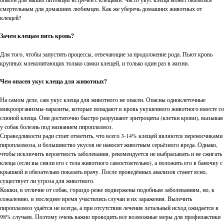
смертельным для домашних любимцев. Как же уберечь домашних животных от
клещей?
Зачем клещам пить кровь?
Для того, чтобы запустить процессы, отвечающие за продолжение рода. Пьют кровь
крупных млекопитающих только самки клещей, и только один раз в жизни.
Чем опасен укус клеща для животных?
На самом деле, сам укус клеща для животного не опасен. Опасны одноклеточные
микроорганизмы-паразиты, которые попадают в кровь укушенного животного вместе со
слюной клеща. Они достаточно быстро разрушают эритроциты (клетки крови), вызывая
у собак болезнь под названием пироплазмоз.
Справедливости ради стоит отметить, что всего 3-14% клещей являются переносчиками
пироплазмоза, и большинство укусов не наносят животным серьёзного вреда. Однако,
чтобы исключить вероятность заболевания, рекомендуется не выбрасывать и не сжигать
клеща (если вы сняли его с тела животного самостоятельно), а положить его в баночку с
крышкой и обязательно показать врачу. После проведённых анализов станет ясно,
существует ли угроза для животного.
Кошки, в отличие от собак, гораздо реже подвержены подобным заболеваниям, но, к
сожалению, в последнее время участились случаи и их заражения. Вылечить
пироплазмоз удаётся не всегда, а при отсутствии лечения летальный исход ожидается в
98% случаев. Поэтому очень важно проводить все возможные меры для профилактики