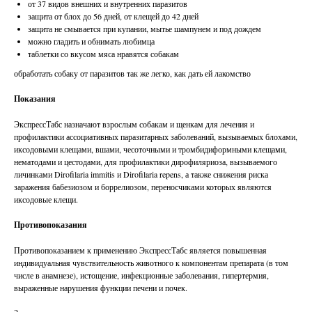
от 37 видов внешних и внутренних паразитов
защита от блох до 56 дней, от клещей до 42 дней
защита не смывается при купании, мытье шампунем и под дождем
можно гладить и обнимать любимца
таблетки со вкусом мяса нравятся собакам
обработать собаку от паразитов так же легко, как дать ей лакомство
Показания
ЭкспрессТабс назначают взрослым собакам и щенкам для лечения и
профилактики ассоциативных паразитарных заболеваний, вызываемых блохами,
иксодовыми клещами, вшами, чесоточными и тромбидиформными клещами,
нематодами и цестодами, для профилактики дирофиляриоза, вызываемого
личинками Dirofilaria immitis и Dirofilaria repens, а также снижения риска
заражения бабезиозом и боррелиозом, переносчиками которых являются
иксодовые клещи.
Противопоказания
Противопоказанием к применению ЭкспрессТабс является повышенная
индивидуальная чувствительность животного к компонентам препарата (в том
числе в анамнезе), истощение, инфекционные заболевания, гипертермия,
выраженные нарушения функции печени и почек.