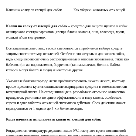
Капли на холку от клещей для собак
Как уберечь животных от клещей
Капли на холку от клещей для собак
– средство для защиты щенков и собак
от широкого спектра паразитов (клещи, блохи, комары, вши, власоеды, мухи,
мошки) и/или внутренних.
Все владельцы животных весной сталкиваются с проблемой выбора средств
защиты своего питомца от клещей. Особенно это актуально для хозяев собак,
ведь клещи переносят очень распространенные и опасные заболевания, такие как
бабезиоз (он же пироплазмоз), боррелиоз (так называемая, болезнь Лайма,
которой могут болеть и люди) и некоторые другие.
Указанные болезни гораздо легче профилактировать, нежели лечить, поэтому
проще и дешевле купить специальные акарицидные средства в зоомагазине или
ветеринарной аптеке. На сегодняшний день разработано огромное количество
препаратов, различных по цене и эффективности, в виде капель, ошейников,
спреев и даже таблеток от клещей системного действия. Срок действия может
варьироваться от 1 недели до 3-х и более месяцев.
Когда начинать использовать капли от клещей для собак
Когда дневная температура держится выше 0°С, наступает время повышенной
активности паразитов, таких как клещи, комары, всевозможные мушки и блохи.