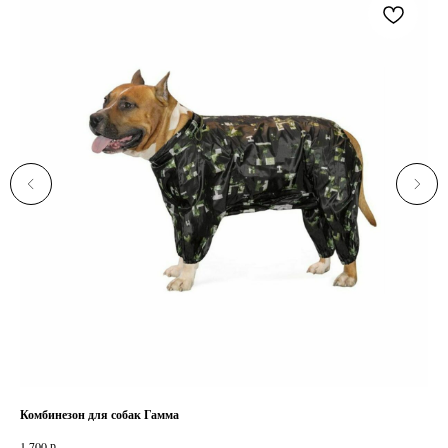
Комбинезон для собак Гамма
Ком
р.
1 700
1 6