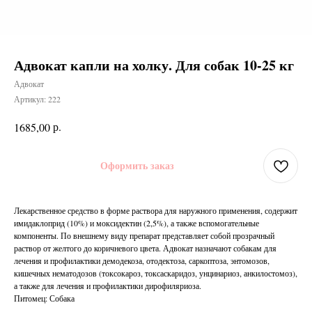
Адвокат капли на холку. Для собак 10-25 кг
Адвокат
Артикул:
222
р.
1685,00
Оформить заказ
Лекарственное средство в форме раствора для наружного применения, содержит
имидаклоприд (10%) и моксидектин (2,5%), а также вспомогательные
компоненты. По внешнему виду препарат представляет собой прозрачный
раствор от желтого до коричневого цвета. Адвокат назначают собакам для
лечения и профилактики демодекоза, отодектоза, саркоптоза, энтомозов,
кишечных нематодозов (токсокароз, токсаскаридоз, унцинариоз, анкилостомоз),
а также для лечения и профилактики дирофиляриоза.
Питомец: Собака