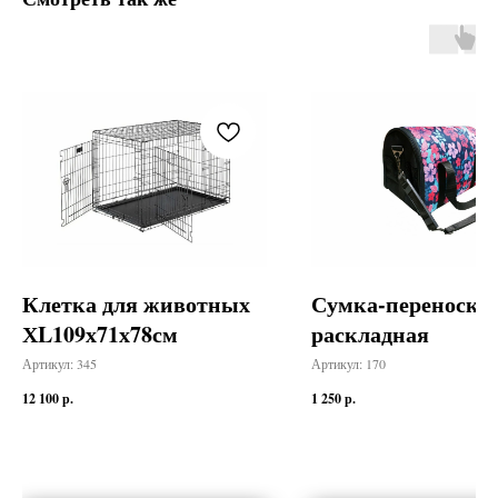
Клетка для животных
Сумка-переноска
ХL109х71х78см
раскладная
Артикул:
345
Артикул:
170
12 100
р.
1 250
р.