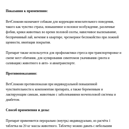
Показания к применению:
ВетСпокоин назначают собакам для коррекции нежелательного поведения,
такого как чувство страха, повышенное и половое возбуждение, различные
фобии, крики животных во время половой охоты, навязчивое вылизывание,
беспричинный лай, мечение в квартире, чрезмерное беспокойство при ложной
щенности, имитация покрытия.
Препарат также используется для профилактики стресса при транспортировке и
смене мест обитания, для купирования симптомов укачивания (рвота и
саливация) животного в авто- и авиатранспорте.
Противопоказания:
ВетСпокоин противопоказан при индивидуальной повышенной
чувствительности к компонентам препарата, а также беременным и
лактирующим самкам, животным с заболеваниями мочеполовой системы и
диабетом.
Способ применения и дозы:
Препарат применяется перорально (внутрь) индивидуально, из расчёта 1
таблетка на 20 кг массы животного. Таблетку можно давать с небольшим