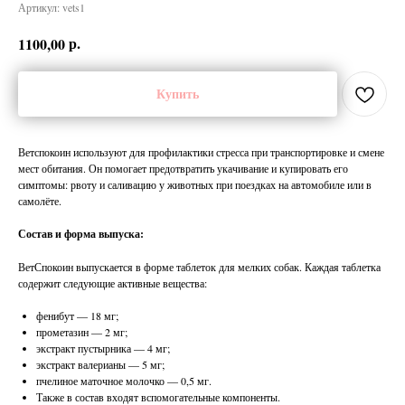
Артикул:
vets1
р.
1100,00
Купить
Ветспокоин используют для профилактики стресса при транспортировке и смене
мест обитания. Он помогает предотвратить укачивание и купировать его
симптомы: рвоту и саливацию у животных при поездках на автомобиле или в
самолёте.
Состав и форма выпуска:
ВетСпокоин выпускается в форме таблеток для мелких собак. Каждая таблетка
содержит следующие активные вещества:
фенибут — 18 мг;
прометазин — 2 мг;
экстракт пустырника — 4 мг;
экстракт валерианы — 5 мг;
пчелиное маточное молочко — 0,5 мг.
Также в состав входят вспомогательные компоненты.