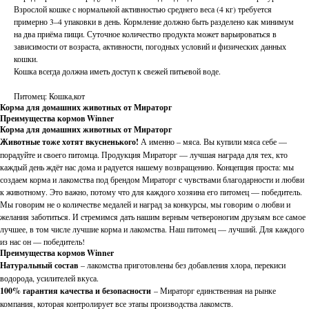
Взрослой кошке с нормальной активностью среднего веса (4 кг) требуется
примерно 3–4 упаковки в день. Кормление должно быть разделено как минимум
на два приёма пищи. Суточное количество продукта может варьироваться в
зависимости от возраста, активности, погодных условий и физических данных
кошки.
Кошка всегда должна иметь доступ к свежей питьевой воде.
Питомец: Кошка,кот
Корма для домашних животных от Мираторг
Преимущества кормов Winner
Корма для домашних животных от Мираторг
Животные тоже хотят вкусненького!
А именно – мяса. Вы купили мяса себе —
порадуйте и своего питомца. Продукция Мираторг — лучшая награда для тех, кто
каждый день ждёт нас дома и радуется нашему возвращению. Концепция проста: мы
создаем корма и лакомства под брендом Мираторг с чувствами благодарности и любви
к животному. Это важно, потому что для каждого хозяина его питомец — победитель.
Мы говорим не о количестве медалей и наград за конкурсы, мы говорим о любви и
желания заботиться. И стремимся дать нашим верным четвероногим друзьям все самое
лучшее, в том числе лучшие корма и лакомства. Наш питомец — лучший. Для каждого
из нас он — победитель!
Преимущества кормов Winner
Натуральный состав
– лакомства приготовлены без добавления хлора, перекиси
водорода, усилителей вкуса.
100% гарантия качества и безопасности
– Мираторг единственная на рынке
компания, которая контролирует все этапы производства лакомств.