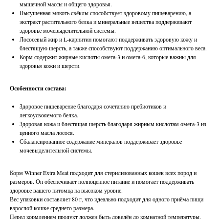
мышечной массы и общего здоровья.
Высушенная мякоть свёклы способствует здоровому пищеварению, а
экстракт растительного белка и минеральные вещества поддерживают
здоровье мочевыделительной системы.
Лососевый жир и L-карнитин помогают поддерживать здоровую кожу и
блестящую шерсть, а также способствуют поддержанию оптимального веса.
Корм содержит жирные кислоты омега-3 и омега-6, которые важны для
здоровья кожи и шерсти.
Особенности состава:
Здоровое пищеварение благодаря сочетанию пребиотиков и
легкоусвояемого белка.
Здоровая кожа и блестящая шерсть благодаря жирным кислотам омега-3 из
ценного масла лосося.
Сбалансированное содержание минералов поддерживает здоровье
мочевыделительной системы.
Корм Winner Extra Meat подходит для стерилизованных кошек всех пород и
размеров. Он обеспечивает полноценное питание и помогает поддерживать
здоровье вашего питомца на высоком уровне.
Вес упаковки составляет 80 г, что идеально подходит для одного приёма пищи
взрослой кошке среднего размера.
Перед кормлением продукт должен быть доведён до комнатной температуры.