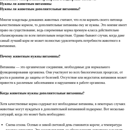
Нужны ли животным витамины
Нужны ли животным дополнительные витамины?
Многие владельцы домашних животных считают, что если кормить своего питомца
качественным кормом, то дополнительные витамины ему не нужны. Это мнение имеет
право на существование, ведь современные корма премиум-класса действительно
сбалансированы по всем питательным веществам. Однако бывают случаи, когда даже
самый лучший корм не может полностью удовлетворить потребности животного в
витаминах.
Почему животным нужны витамины?
Витамины — это органические соединения, необходимые для нормального
функционирования организма. Они участвуют во всех биологических процессах, от
роста и развития до защиты от болезней. Отсутствие или недостаток витаминов может
привести к различным заболеваниям и нарушениям в работе организма.
Когда животным нужны дополнительные витамины?
Хотя качественные корма содержат все необходимые витамины, в некоторых случаях
животные могут нуждаться в дополнительной витаминной подкормке. Вот несколько
ситуаций, когда это может быть необходимо:
Смена сезона. Осенью и зимой световой день становится короче, а температура
воздуха снижается. Это может повлиять на обмен веществ животного и вызвать