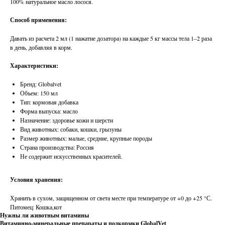
100% натуральное масло лосося.
Способ применения:
Давать из расчета 2 мл (1 нажатие дозатора) на каждые 5 кг массы тела 1–2 раза
в день, добавляя в корм.
Характеристики:
Бренд: Globalvet
Объем: 150 мл
Тип: кормовая добавка
Форма выпуска: масло
Назначение: здоровье кожи и шерсти
Вид животных: собаки, кошки, грызуны
Размер животных: малые, средние, крупные породы
Страна производства: Россия
Не содержит искусственных красителей.
Условия хранения:
Хранить в сухом, защищенном от света месте при температуре от +0 до +25 °С.
Питомец: Кошка,кот
Нужны ли животным витамины
Витаминно-минеральные препараты и подкормки GlobalVet