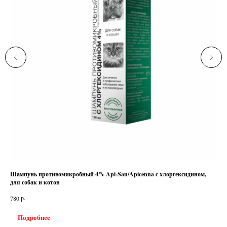
Шампунь противомикробный 4% Api-San/Apicenna с хлоргексидином,
Цит
для собак и котов
930
р.
780
Подробнее