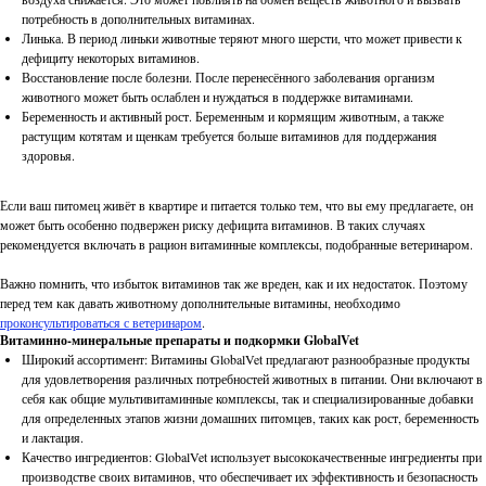
потребность в дополнительных витаминах.
Линька. В период линьки животные теряют много шерсти, что может привести к
дефициту некоторых витаминов.
Восстановление после болезни. После перенесённого заболевания организм
животного может быть ослаблен и нуждаться в поддержке витаминами.
Беременность и активный рост. Беременным и кормящим животным, а также
растущим котятам и щенкам требуется больше витаминов для поддержания
здоровья.
Если ваш питомец живёт в квартире и питается только тем, что вы ему предлагаете, он
может быть особенно подвержен риску дефицита витаминов. В таких случаях
рекомендуется включать в рацион витаминные комплексы, подобранные ветеринаром.
Важно помнить, что избыток витаминов так же вреден, как и их недостаток. Поэтому
перед тем как давать животному дополнительные витамины, необходимо
проконсультироваться с ветеринаром
.
Витаминно-минеральные препараты и подкормки GlobalVet
Широкий ассортимент: Витамины GlobalVet предлагают разнообразные продукты
для удовлетворения различных потребностей животных в питании. Они включают в
себя как общие мультивитаминные комплексы, так и специализированные добавки
для определенных этапов жизни домашних питомцев, таких как рост, беременность
и лактация.
Качество ингредиентов: GlobalVet использует высококачественные ингредиенты при
производстве своих витаминов, что обеспечивает их эффективность и безопасность