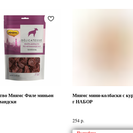
тво Мнямс Филе миньон
Мнямс мини-колбаски с кур
мандски
г НАБОР
р.
254
Подробнее