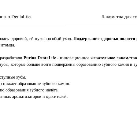
ство DentaLife
Лакомства для со
Поддержание здоровья полости 
алась здоровой, ей нужен особый уход.
питомца.
Purina DentaLife
жевательное лакомство
 разработали
- инновационное
зубы, которые больше всего подвержены образованию зубного камня и зу
ступные зубы.
 снижает образование зубного камня.
ю образования зубного налёта.
енных ароматизаторов и красителей.