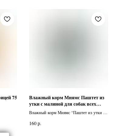
ицей 75
Влажный корм Мнямс Паштет из
утки с малиной для собак всех
пород "Конфи по-гасконски" 200 г
Влажный корм Мнямс “Паштет из утки с
малиной для собак всех пород “Конфи по-
р.
160
гасконски”” представляет собой
полнорационный консервированный