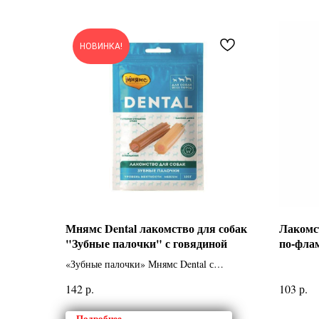
НОВИНКА!
Мнямс Dental лакомство для собак
Лакомс
"Зубные палочки" с говядиной
по-фла
«Зубные палочки» Мнямс Dental с
говядиной — это лакомство для собак,
р.
р.
142
103
которое помогает поддерживать здоровье
полости рта. Особая форма палочек
Подробнее