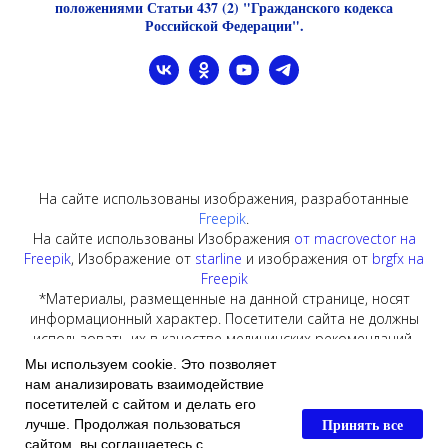
положениями Статьи 437 (2) "Гражданского кодекса
Российской Федерации".
На сайте использованы изображения, разработанные
Freepik
.
На сайте использованы Изображения
от macrovector на
Freepik
, Изображение от
starline
и изображения от
brgfx на
Freepik
*Материалы, размещенные на данной странице, носят
информационный характер. Посетители сайта не должны
использовать их в качестве медицинских рекомендаций.
Окончательный диагноз и методика лечения определяются
Мы используем cookie. Это позволяет
исключительно лечащим врачом! ИП Касьяненко В.В. не
нам анализировать взаимодействие
несет ответственности за возможные негативные
посетителей с сайтом и делать его
последствия, возникшие в результате использования
Принять все
лучше. Продолжая пользоваться
информации, размещенной на сайте vetklinika79.ru
сайтом, вы соглашаетесь с