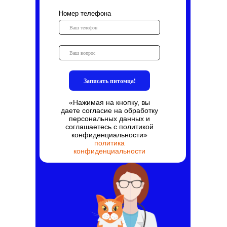
Номер телефона
ВетАптека на Советской на карте Биробиджана —
Записать питомца!
Яндекс.Карты
«Нажимая на кнопку, вы
даете согласие на обработку
персональных данных и
соглашаетесь c политикой
конфиденциальности»
политика
конфиденциальности