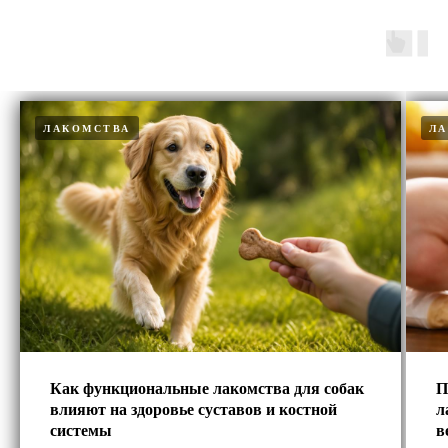
ЛАКОМСТВА
Л
Как функциональные лакомства для собак
П
влияют на здоровье суставов и костной
л
системы
в