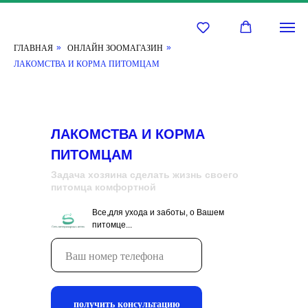
Ветаптека
на
Советской
Контакты:
ГЛАВНАЯ
ОНЛАЙН ЗООМАГАЗИН
»
»
Ветаптека
Адрес:
ЛАКОМСТВА И КОРМА ПИТОМЦАМ
на
Советская
Советской
60
+74262270170
"Б"
Советская
679014
ул.,
Биробиджан
,
60Б,
Телефон:
+7
ЛАКОМСТВА И КОРМА
Биробиджан,
426-
Россия
ПИТОМЦАМ
227-
4.5
01-
Задача хозяина сделать жизнь своего
out
70
,
питомца комфортной
of
Электронная
5
почта:
Все,для ухода и заботы, о Вашем
stars
admin@vetklinika79.ru
питомце...
-
15
votes
получить консультацию