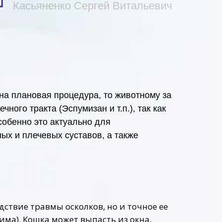
Касьяненко Сергей Витальевич
ена плановая процедура, то животному за
ого тракта (Эспумизан и т.п.), так как
собенно это актуально для
ных и плечевых суставов, а также
дствие травмы осколков, но и точное ее
има). Кошка может выпасть из окна,