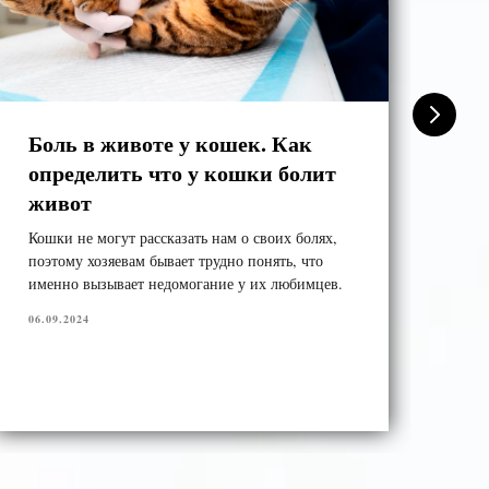
Боль в животе у кошек. Как
Ка
определить что у кошки болит
вы
живот
ру
тр
Кошки не могут рассказать нам о своих болях,
поэтому хозяевам бывает трудно понять, что
Хот
именно вызывает недомогание у их любимцев.
пре
бди
06.09.2024
нео
сос
29.