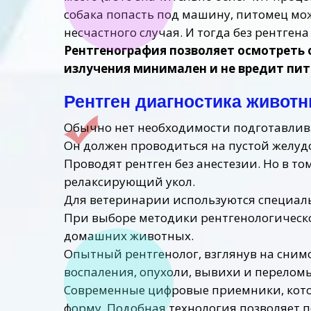
собака попасть под машину, питомец мож
несчастного случая. И тогда без рентген
Рентгенография позволяет осмотреть 
излучения минимален и не вредит пи
Рентген диагностика животн
Обычно нет необходимости подготавлива
Он должен проводиться на пустой желуд
Проводят рентген без анестезии. Но в то
релаксирующий укол.
Для ветеринарии используются специал
При выборе методики рентгенологическ
домашних животных.
Опытный рентгенолог, взглянув на снимо
воспаления, опухоли, вывихи и перелом
Современные цифровые приемники, кото
форму. Подобная технология позволяет 