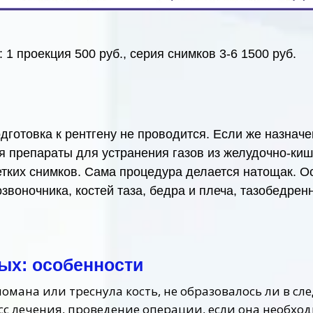
1 проекция 500 руб., серия снимков 3-6 1500 руб.
одготовка к рентгену не проводится. Если же назнач
препараты для устранения газов из желудочно-кишечн
тких снимков. Сама процедура делается натощак. О
звоночника, костей таза, бедра и плеча, тазобедрен
ых: особенности
ломана или треснула кость, не образовалось ли в сле
сс лечения, проведение операции, если она необход