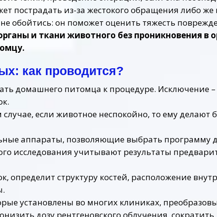
ет пострадать из-за жестокого обращения либо же
а не обойтись: он поможет оценить тяжесть поврежд
органы и ткани животного без проникновения в 
томцу.
ых: как проводится?
ть домашнего питомца к процедуре. Исключение – 
ок.
м случае, если животное неспокойно, то ему делают
ьные аппараты, позволяющие выбрать программу д
ого исследования учитывают результаты предварит
к, определит структуру костей, расположение внут
ы.
рые установлены во многих клиниках, преобразов
понизить дозу рентгеновского облучения, сократит