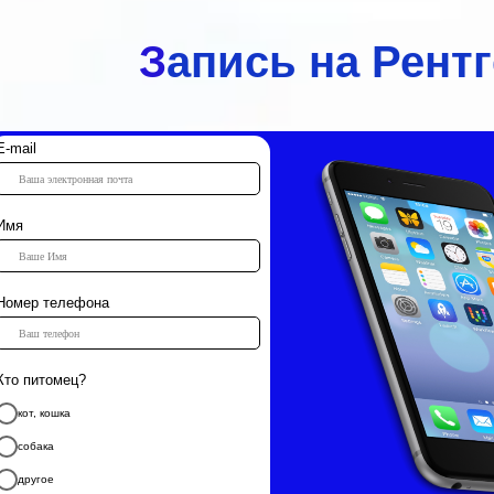
З
апись на Рент
E-mail
Имя
Номер телефона
Кто питомец?
кот, кошка
собака
другое