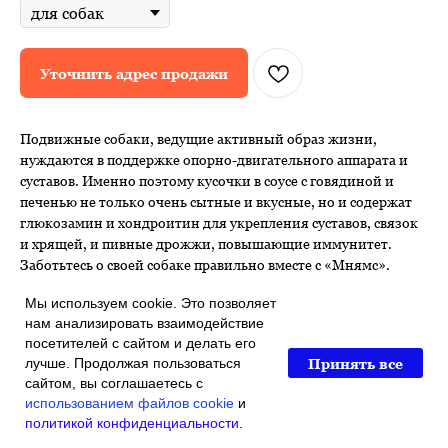
Уточнить адрес продажи
Подвижные собаки, ведущие активный образ жизни,
нуждаются в поддержке опорно-двигательного аппарата и
суставов. Именно поэтому кусочки в соусе с говядиной и
печенью не только очень сытные и вкусные, но и содержат
глюкозамин и хондроитин для укрепления суставов, связок
и хрящей, и пивные дрожжи, повышающие иммунитет.
Заботьтесь о своей собаке правильно вместе с «Мнямс».
Приготовлено на пару
Мы используем cookie. Это позволяет
Без искусственных красителей и ароматизаторов
нам анализировать взаимодействие
Без сои и гмо
посетителей с сайтом и делать его
Без консервантов
Принять все
лучше. Продолжая пользоваться
Глюкозамин – для укрепления суставов
сайтом, вы соглашаетесь с
Хондроитин – для эластичности связок и хрящей
использованием файлов cookie
и
Пивные дрожжи – для повышения иммунитета
политикой конфиденциальности
.