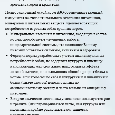
ароматизаторов и красители.
Полнорационный сухой корм AJO обеспечивает крепкий
иммунитет за счет оптимального сочетания витаминов,
минералов и питательных веществ, удовлетворяющих
потребностям взрослых собак средних пород.
Минеральные элементы и витамины, входящие в состав
корма, способствуют улучшению работы
пищеварительной системы, что позволяет Вашему
питомцу оставаться сильным, активным и здоровым.
Формула корма разработана с учетом индивидуальных
потребностей собак, не содержит кукурузу и пшеницу,
наполняющих желудок животных, создавая эффект
ложной сытости, и повышающих общий процент белка в
корме. При этом сам по себе и кукурузный и пшеничный
белки (иначе глютен) неполноценны по
аминокислотному составу и часто вызывают аллергию у
питомцев.
В корме в качестве источника углеводов используются рис
и гречиха. Они перевариваются легче, чем кукуруза или
пшеница, и крайне редко вызывают пищевую
непереносимость.