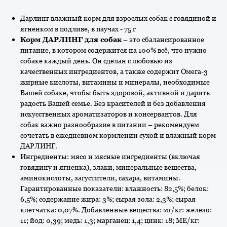
Дарлинг влажный корм для взрослых собак с говядиной и
ягненком в подливе, в паучах - 75 г
Корм ДАРЛИНГ для собак
– это сбалансированное
питание, в котором содержится на 100% всё, что нужно
собаке каждый день. Он сделан с любовью из
качественных ингредиентов, а также содержит Омега-3
жирные кислоты, витамины и минералы, необходимые
Вашей собаке, чтобы быть здоровой, активной и дарить
радость Вашей семье. Без красителей и без добавления
искусственных ароматизаторов и консервантов. Для
собак важно разнообразие в питании – рекомендуем
сочетать в ежедневном кормлении сухой и влажный корм
ДАРЛИНГ.
Ингредиенты: мясо и мясные ингредиенты (включая
говядину и ягненка), злаки, минеральные вещества,
аминокислоты, загустители, сахара, витамины.
Гарантированные показатели: влажность: 82,5%; белок:
6,5%; содержание жира: 3%; сырая зола: 2,3%; сырая
клетчатка: 0,07%. Добавленные вещества: мг/кг: железо:
11; йод: 0,39; медь: 1,3; марганец: 1,4; цинк: 18; МЕ/кг: