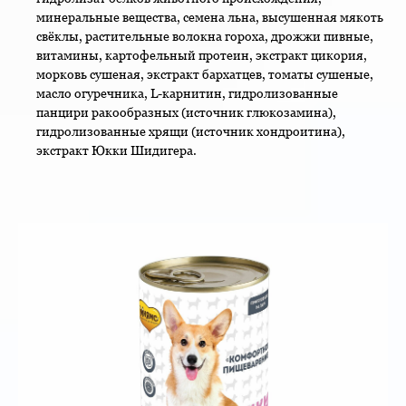
минеральные вещества, семена льна, высушенная мякоть
свёклы, растительные волокна гороха, дрожжи пивные,
витамины, картофельный протеин, экстракт цикория,
морковь сушеная, экстракт бархатцев, томаты сушеные,
масло огуречника, L-карнитин, гидролизованные
панцири ракообразных (источник глюкозамина),
гидролизованные хрящи (источник хондроитина),
экстракт Юкки Шидигера.