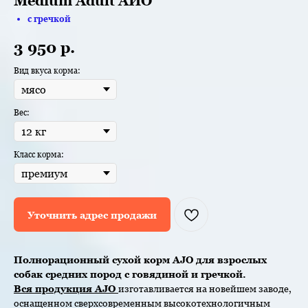
Medium Adult АЙО
с гречкой
3 950
р.
Вид вкуса корма:
Вес:
Класс корма:
Уточнить адрес продажи
Полнорационный сухой корм AJO для взрослых
собак средних пород с говядиной и гречкой.
Вся продукция AJO
изготавливается на новейшем заводе,
оснащенном сверхсовременным высокотехнологичным