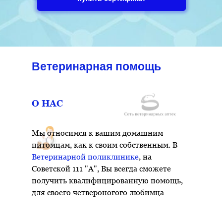
Ветеринарная помощь
Скорая
ветеринарная
О НАС
помощь
Мы относимся к вашим домашним
4,6
питомцам, как к своим собственным. В
48
Ветеринарной поликлинике
, на
В
Советской 111 "А", Вы всегда сможете
наличии
Скорая
получить квалифицированную помощь,
и
для своего четвероногого любимца
неотложная
помощь
вашему