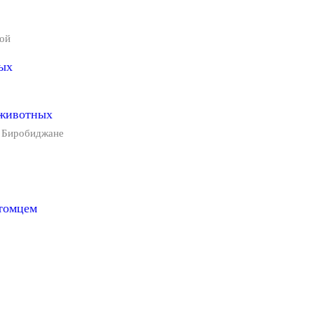
кой
ных
 животных
в Биробиджане
итомцем