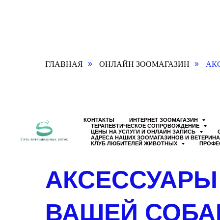
ГЛАВНАЯ
ОНЛАЙН ЗООМАГАЗИН
АК
»
»
Ветаптека
на
Советской
Контакты:
Ветаптека
Адрес:
КОНТАКТЫ
ИНТЕРНЕТ ЗООМАГАЗИН
на
Советская
ТЕРАПЕВТИЧЕСКОЕ СОПРОВОЖДЕНИЕ
ЦЕНЫ НА УСЛУГИ И ОНЛАЙН ЗАПИСЬ
Советской
60
АДРЕСА НАШИХ ЗООМАГАЗИНОВ И ВЕТЕРИН
+74262270170
"Б"
КЛУБ ЛЮБИТЕЛЕЙ ЖИВОТНЫХ
ПРОФЕ
Советская
679014
ул.,
Биробиджан
,
60Б,
Телефон:
+7
АКСЕССУАРЫ
Биробиджан,
426-
Россия
227-
4.5
01-
ВАШЕЙ СОБА
out
70
,
of
Электронная