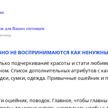
ам
ов для Ваших питомцев
питомца
АВНО НЕ ВОСПРИНИМАЮТСЯ КАК НЕНУЖНЫ
олько подчеркивание красоты и стати любим
ном. Список дополнительных атрибутов с ка
идки, сумки, одежда. Привычные ошейник и 
ти ошейник, поводок. Главное, чтобы главны
роды, то нужно купить намордник, чтобы с д