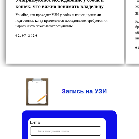
кошек: что важно понимать владельцу
ж
з
Узнайте, как проходит УЗИ у собак и кошек, нужна ли
подготовка, когда применяется исследование, требуется ли
Ко
наркоз и что показывают результаты.
бр
об
02.07.2026
вн
0
З
апись на УЗИ
E-mail