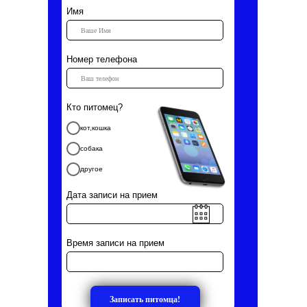
Имя
Номер телефона
Кто питомец?
кот,кошка
собака
другое
Дата записи на прием
Время записи на прием
Записать питомца!