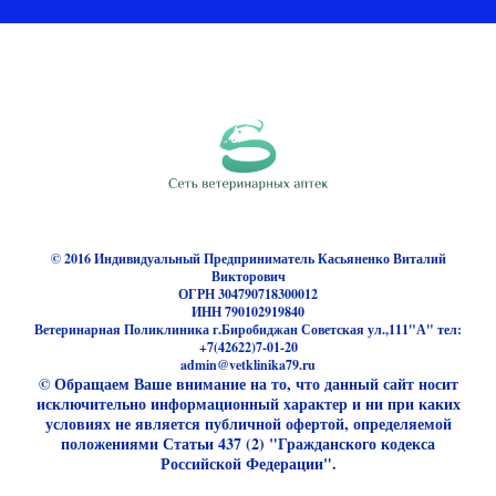
© 2016 Индивидуальный Предприниматель Касьяненко Виталий
Викторович
Ветеринарная поликлиника на карте Биробиджана —
ОГРН 304790718300012
Яндекс.Карты
ИНН 790102919840
Ветеринарная Поликлиника г.Биробиджан Советская ул.,111"А" тел:
+7(42622)7-01-20
admin@vetklinika79.ru
© Обращаем Ваше внимание на то, что данный сайт носит
исключительно информационный характер и ни при каких
условиях не является публичной офертой, определяемой
положениями Статьи 437 (2) "Гражданского кодекса
Российской Федерации".