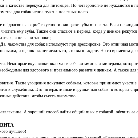
и в качестве перекуса для питомцев. Но четвероногие не нуждаются в пе
мства для собак используют в полезных целях:
ые и “долгоиграющие” вкусности очищают зубы от налета. Если периоди
я чистить ему зубы. Также они спасают в период, когда у щенков режутс
ызть ее, а не ваши тапочки;
Да, лакомства для собак используют при дрессировке. Это отличная мо
сненьким, и щенок начнет делать то, что вы от ждете. Но со временем д
та. Некоторые вкусняшки включат в себя витамины и минералы, которые
необходимы для здорового и правильного развития щенкам. А также дл
азвития. Такие угощения покупают собакам, которые принимают участие
ятся к служебным. Это интерактивные игрушки для собак, в которых сп
енные действия, чтобы съесть лакомство.
развлечение. А хороший способ найти общий язык с собакой, обучить ее
а ВИТА
мого лучшего!
зводители, создавая продукцию под торговой маркой «Деревенские лако