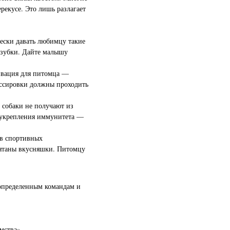
рекусе. Это лишь разлагает
чески давать любимцу такие
я зубки. Дайте малышу
тивация для питомца —
рессировки должны проходить
 собаки не получают из
я укрепления иммунитета —
 в спортивных
рятаны вкусняшки. Питомцу
 определенным командам и
мства».