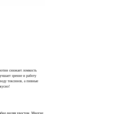
иотин снижает ломкость
учшает зрение и работу
воду токсинов, а пивные
кусно!
любно виляя хвостом. Многие