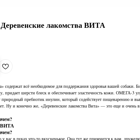
 Деревенские лакомства ВИТА
а» содержат всё необходимое для поддержания здоровья вашей собаки. Б
у, придает шерсти блеск и обеспечивает эластичность кожи. ОМЕГА-3 ул
т природный пребиотик инулин, который содействует пищеварению и вы
. Ну и конечно же, «Деревенские лакомства Вита» — это еще и очень в
зачем?
а ВИТА
зачем?
о у вас в руках что-то вкусненькое. Она тут же примчится к вам, друже