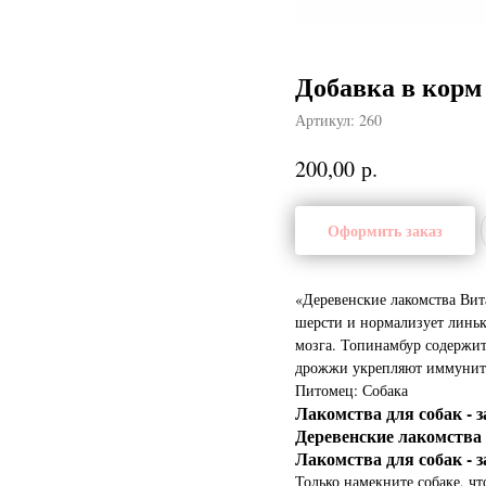
Добавка в корм
Артикул:
260
р.
200,00
Оформить заказ
«Деревенские лакомства Вит
шерсти и нормализует линьк
мозга. Топинамбур содержи
дрожжи укрепляют иммунитет
Питомец: Собака
Лакомства для собак - 
Деревенские лакомств
Лакомства для собак - 
Только намекните собаке, чт