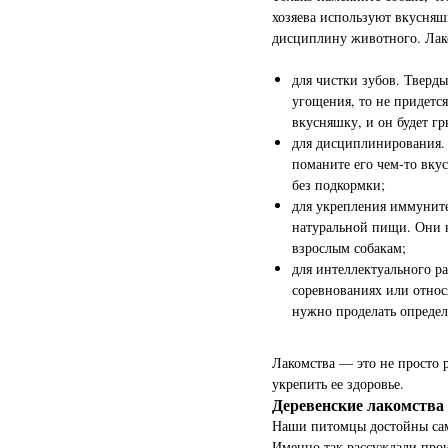
хозяева используют вкусняшк
дисциплину животного. Лако
для чистки зубов. Тверд
угощения, то не придетс
вкусняшку, и он будет гр
для дисциплинирования. 
поманите его чем-то вку
без подкормки;
для укрепления иммуните
натуральной пищи. Они 
взрослым собакам;
для интеллектуального р
соревнованиях или относ
нужно проделать определ
Лакомства — это не просто 
укрепить ее здоровье.
Деревенские лакомств
Наши питомцы достойны са
Именно так рассуждали прои