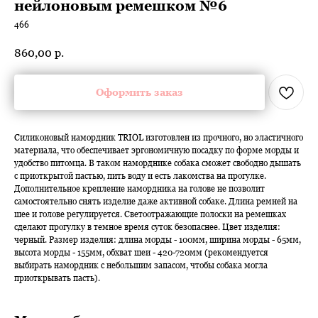
нейлоновым ремешком №6
466
860,00
р.
Оформить заказ
Силиконовый намордник TRIOL изготовлен из прочного, но эластичного
материала, что обеспечивает эргономичную посадку по форме морды и
удобство питомца. В таком наморднике собака сможет свободно дышать
с приоткрытой пастью, пить воду и есть лакомства на прогулке.
Дополнительное крепление намордника на голове не позволит
самостоятельно снять изделие даже активной собаке. Длина ремней на
шее и голове регулируется. Светоотражающие полоски на ремешках
сделают прогулку в темное время суток безопаснее. Цвет изделия:
черный. Размер изделия: длина морды - 100мм, ширина морды - 65мм,
высота морды - 155мм, обхват шеи - 420-720мм (рекомендуется
выбирать намордник с небольшим запасом, чтобы собака могла
приоткрывать пасть).