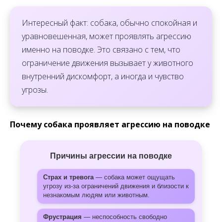
Интересный факт: собака, обычно спокойная и
уравновешенная, может проявлять агрессию
именно на поводке. Это связано с тем, что
ограничение движения вызывает у животного
внутренний дискомфорт, а иногда и чувство
угрозы.
Почему собака проявляет агрессию на поводке
Причины агрессии на поводке
Страх и тревога
— собака может ощущать
угрозу из-за ограничений движения и близости к
незнакомым людям или животным.
Фрустрация
— неспособность свободно