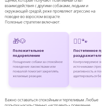
Щенки, которые получают позитивный опыт
взаимодействия с другими собаками, людьми и
окружающей средой, реже проявляют агрессию на
поводке во взрослом возрасте.
Полезные стратегии включают:
🎁🐶
🧘‍♂️🐾
Положительное
Постепенное при
подкрепление
раздражителям
Поощрение собаки за спокойное
Контролируемое знак
поведение лакомствами или
источниками стресса
похвалой помогает закреплять
реактивность и помог
желаемые реакции.
адаптироваться без ст
Важно оставаться спокойным и терпеливым. Любые
попытки насильственно «исправить» поведение,