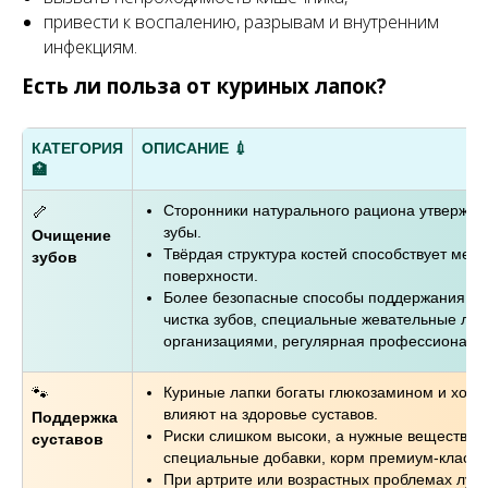
привести к воспалению, разрывам и внутренним
инфекциям.
Есть ли польза от куриных лапок?
КАТЕГОРИЯ
ОПИСАНИЕ 💉
🏥
Сторонники натурального рациона утверждаю
🦴
зубы.
Очищение
Твёрдая структура костей способствует ме
зубов
поверхности.
Более безопасные способы поддержания здо
чистка зубов, специальные жевательные ла
организациями, регулярная профессиональн
Куриные лапки богаты глюкозамином и хонд
🐾
влияют на здоровье суставов.
Поддержка
Риски слишком высоки, а нужные вещества 
суставов
специальные добавки, корм премиум-класса
При артрите или возрастных проблемах лучш