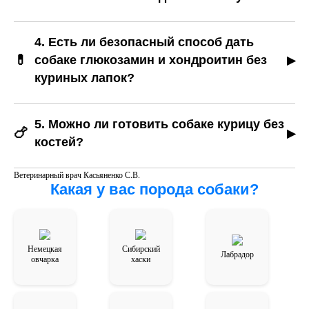
проходят безопасно, но рисковать нельзя.
Да. Существуют специальные жевательные
лакомства, одобренные ветеринарными
4. Есть ли безопасный способ дать
организациями. Они очищают зубы и не несут риска
💊
собаке глюкозамин и хондроитин без
раскалывающихся костей.
куриных лапок?
Эти вещества можно получать через качественные
пищевые добавки или специализированные корма
5. Можно ли готовить собаке курицу без
🍗
для поддержки суставов. Они безопаснее и
костей?
эффективнее.
Да, мясо курицы без костей — отличный вариант.
Ветеринарный врач Касьяненко С.В.
Его можно варить, тушить или запекать без кожи и
Какая у вас порода собаки?
специй. Главное — полностью удалить все кости,
даже маленькие.
Немецкая
Сибирский
Лабрадор
овчарка
хаски