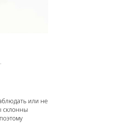
.
аблюдать или не
мы склонны
 поэтому