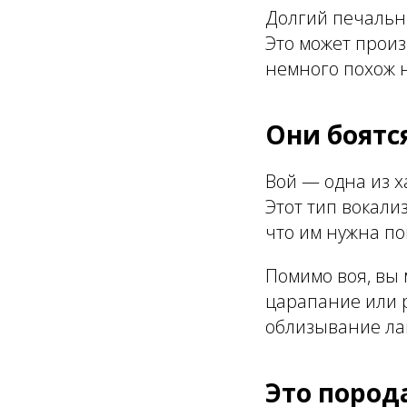
Долгий печальны
Это может произ
немного похож н
Они боятс
Вой — одна из х
Этот тип вокал
что им нужна п
Помимо воя, вы 
царапание или р
облизывание ла
Это порода