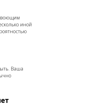
м воющим
есколько иной
ероятностью
выть. Ваша
бычно
яет