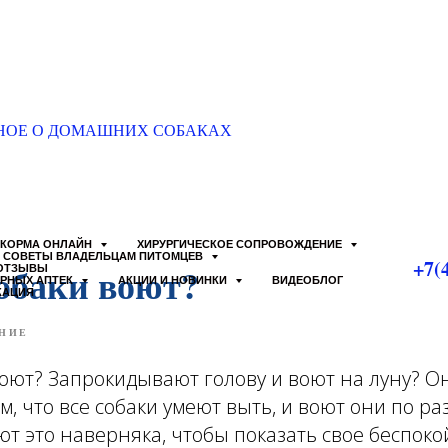
НОЕ О ДОМАШНИХ СОБАКАХ
КОРМА ОНЛАЙН
ХИРУРГИЧЕСКОЕ СОПРОВОЖДЕНИЕ
СОВЕТЫ ВЛАДЕЛЬЦАМ ПИТОМЦЕВ
+7(
обаки воют?
ОТЗЫВЫ
АРНЫХ АПТЕК
АКЦИИ И НОВИНКИ
ВИДЕОБЛОГ
КАЦИЯ
НИЕ
оют? Запрокидывают голову и воют на луну? О
ом, что все собаки умеют выть, и воют они по 
т это наверняка, чтобы показать свое беспокой