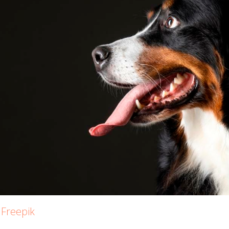
т
Freepik