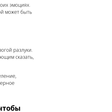
оих эмоциях.
ой может быть
вогой разлуки.
ющим сказать,
уление,
мерное
 чтобы