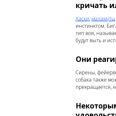
кричать и
Хаски
,
маламуты
инстинктом. Биг
тип воя, называ
будут выть и ис
Они реаги
Сирены, фейерве
собака также мо
прекращается, к
Некоторым
удовольст