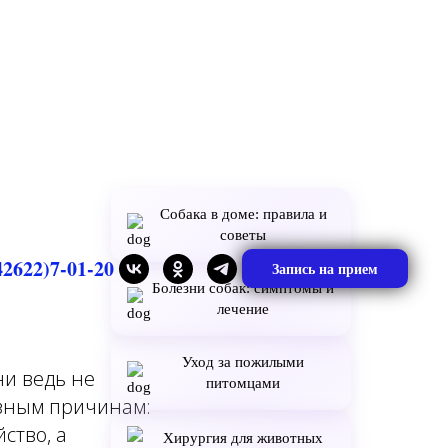
Собака в доме: правила и
советы
42622)7-01-20
Запись на прием
Болезни собак: симптомы и
лечение
Уход за пожилыми
ни ведь не
питомцами
разным причинам:
ство, а
Хирургия для животных