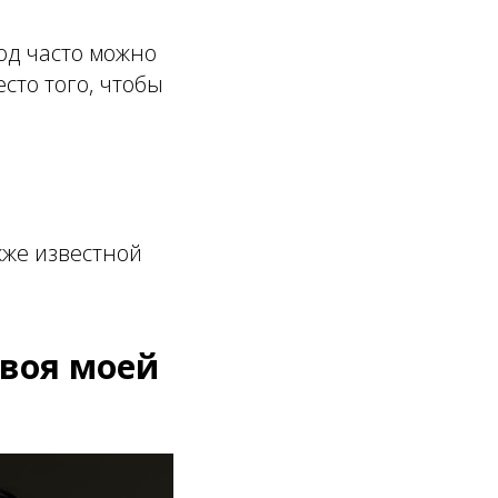
од часто можно
сто того, чтобы
кже известной
 воя моей