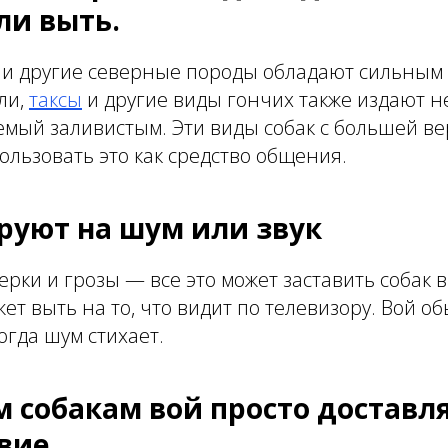
ли выть.
и другие северные породы обладают сильны
ли,
таксы
и другие виды гончих также издают н
емый заливистым. Эти виды собак с большей в
пользовать это как средство общения.
руют на шум или звук
рки и грозы — все это может заставить собак 
жет выть на то, что видит по телевизору. Вой о
огда шум стихает.
 собакам вой просто доставл
вие