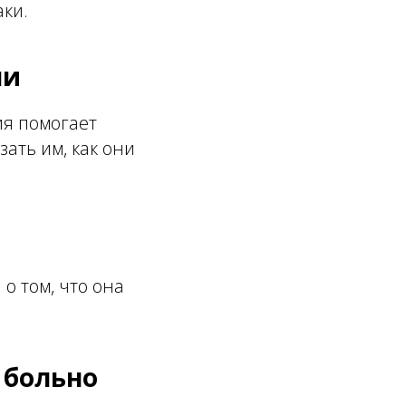
ки.
ми
ия помогает
зать им, как они
о том, что она
 больно