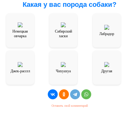
Какая у вас порода собаки?
Немецкая
Сибирский
Лабрадор
овчарка
хаски
Джек-рассел
Чихуахуа
Другая
Оставить свой комментарий