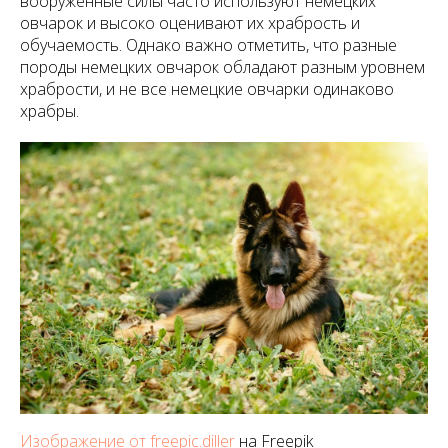
вооруженные силы часто используют немецких
овчарок и высоко оценивают их храбрость и
обучаемость. Однако важно отметить, что разные
породы немецких овчарок обладают разным уровнем
храбрости, и не все немецкие овчарки одинаково
храбры.
Изображение от freepic.diller
на Freepik