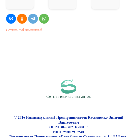
Оставить свой комментарий
© 2016 Индивидуальный Предприниматель Касьяненко Виталий
Викторович
ОГРН 304790718300012
ИНН 790102919840
Ветеринарная Поликлиника г.Биробиджан Советская ул.,111"А" тел: