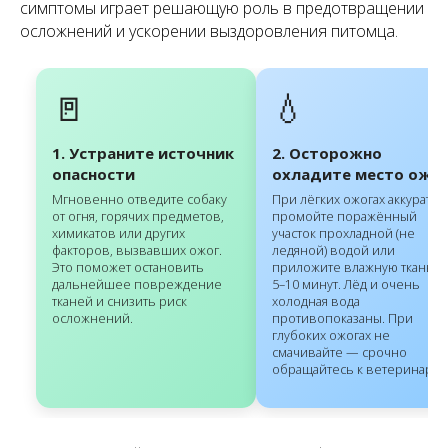
симптомы играет решающую роль в предотвращении
осложнений и ускорении выздоровления питомца.
🚪
💧
1. Устраните источник
2. Осторожно
опасности
охладите место ожо
Мгновенно отведите собаку
При лёгких ожогах аккуратно
от огня, горячих предметов,
промойте поражённый
химикатов или других
участок прохладной (не
факторов, вызвавших ожог.
ледяной) водой или
Это поможет остановить
приложите влажную ткань н
дальнейшее повреждение
5–10 минут. Лёд и очень
тканей и снизить риск
холодная вода
осложнений.
противопоказаны. При
глубоких ожогах не
смачивайте — срочно
обращайтесь к ветеринару.